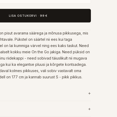
LISA OSTUKORVI
·
99 €
n pisut avarama säärega ja mõnusa pikkusega, mis
tavale. Pükstel on säärtel nii ees kui taga
el on lai kummiga värvel ning ees kaks taskut. Need
alselt kokku meie On the Go jakiga. Need püksid on
nu riidekappi - need sobivad täiuslikult nii mugava
ega kui ka elegantse pluusi ja kõrgete kontsadega.
aval kolmes pikkuses, vali sobiv vastavalt oma
ell on 177 cm ja kannab suurust S - pikk pikkus.