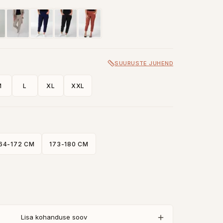
SUURUSTE JUHEND
M
L
XL
XXL
64-172 CM
173-180 CM
Lisa kohanduse soov