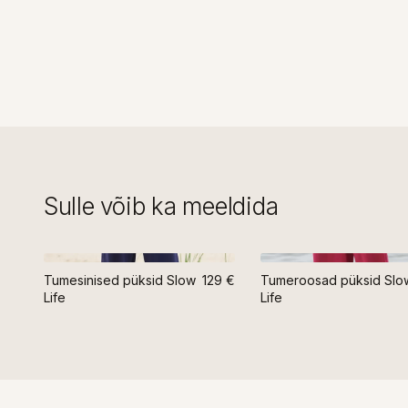
Sulle võib ka meeldida
Tumesinised püksid Slow
129 €
Tumeroosad püksid Slo
Life
Life