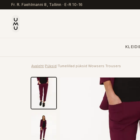
Fr. R. Faehlmanni 8, Tallinn
·
E-R 10-16
KLEIDI
Avaleht
/
Püksid
/
Tumelillad püksid Wowsers Trousers