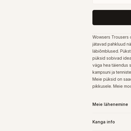
Wowsers Trousers o
jätavad pahkluud näh
läbiõmblused. Pükst
püksid sobivad idea
väga hea täiendus si
kampsuni ja tennist
Meie püksid on saad
pikkusele. Meie mod
Meie lähenemine
Kanga info