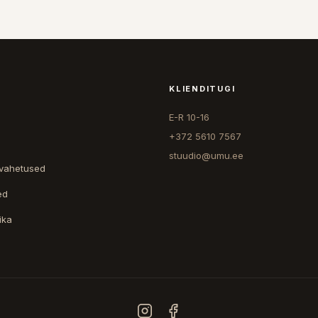
KLIENDITUGI
E-R 10-16
+372 5610 7567
stuudio@umu.ee
 vahetused
ed
ika