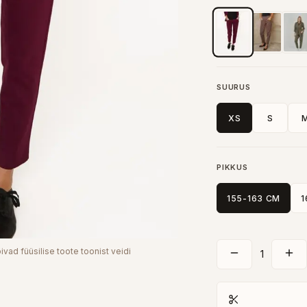
SUURUS
XS
S
PIKKUS
155-163 CM
1
ivad füüsilise toote toonist veidi
1