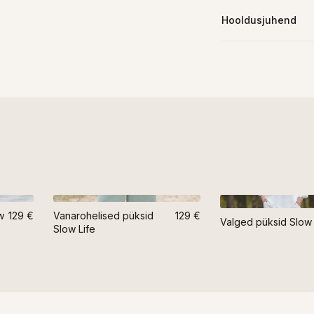
Hooldusjuhend
w
129 €
Vanarohelised püksid
129 €
Valged püksid Slow 
Slow Life