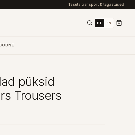
Tasuta transport & tagastused
ET
EN
OODNE
lad püksid
s Trousers