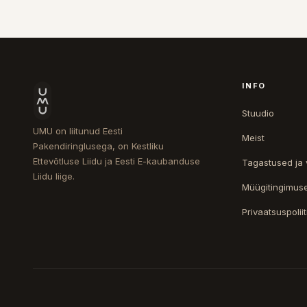
INFO
Stuudio
UMU on liitunud Eesti
Meist
Pakendiringlusega, on Kestliku
Ettevõtluse Liidu ja Eesti E-kaubanduse
Tagastused ja
Liidu liige.
Müügitingimus
Privaatsuspoliit