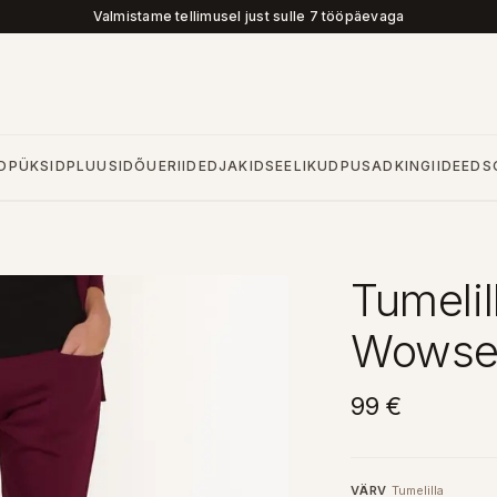
Valmistame tellimusel just sulle 7 tööpäevaga
D
PÜKSID
PLUUSID
ÕUERIIDED
JAKID
SEELIKUD
PUSAD
KINGIIDEED
S
Tumelil
Wowser
99 €
VÄRV
Tumelilla