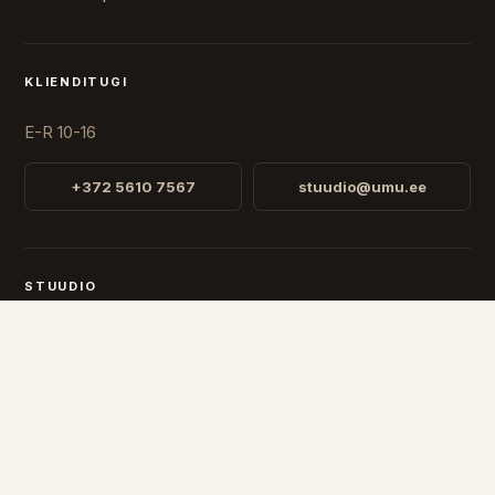
KLIENDITUGI
E-R 10-16
+372 5610 7567
stuudio@umu.ee
STUUDIO
Fr. R. Faehlmanni 8, Tallinn
Avatud
E-R 10-16