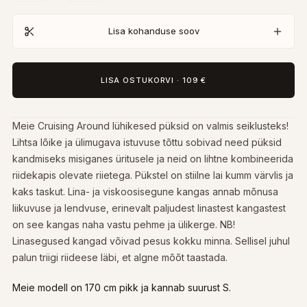
Lisa kohanduse soov
LISA OSTUKORVI
·
109 €
Meie Cruising Around lühikesed püksid on valmis seiklusteks!
Lihtsa lõike ja ülimugava istuvuse tõttu sobivad need püksid
kandmiseks misiganes üritusele ja neid on lihtne kombineerida
riidekapis olevate riietega. Pükstel on stiilne lai kumm värvlis ja
kaks taskut. Lina- ja viskoosisegune kangas annab mõnusa
liikuvuse ja lendvuse, erinevalt paljudest linastest kangastest
on see kangas naha vastu pehme ja ülikerge. NB!
Linasegused kangad võivad pesus kokku minna. Sellisel juhul
palun triigi riideese läbi, et algne mõõt taastada.
Meie modell on 170 cm pikk ja kannab suurust S.