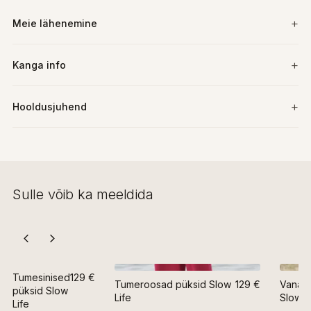
Meie lähenemine
Kanga info
Hooldusjuhend
Sulle võib ka meeldida
Tumesinised
129 €
Tumeroosad püksid Slow
129 €
Vanaro
püksid Slow
Life
Slow L
Life