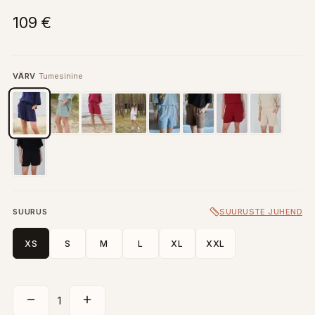
109 €
VÄRV
Tumesinine
SUURUS
SUURUSTE JUHEND
XS
S
M
L
XL
XXL
1