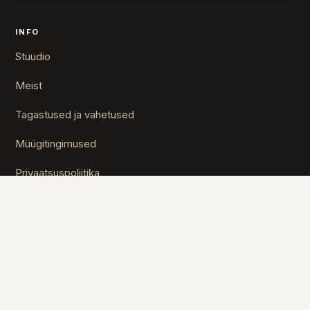
INFO
Stuudio
Meist
Tagastused ja vahetused
Müügitingimused
Privaatsuspoliitika
KLIENDITUGI
E-R 10-16
+372 5610 7567
stuudio@umu.ee