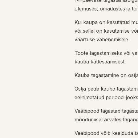
14-päevase tagastamisõiguse
olemuses, omadustes ja toi
Kui kaupa on kasutatud mu
või sellel on kasutamise v
väärtuse vähenemisele.
Toote tagastamiseks või v
kauba kättesaamisest.
Kauba tagastamine on ostja
Ostja peab kauba tagastama
eelnimetatud perioodi jook
Veebipood tagastab tagastat
möödumisel arvates taganem
Veebipood võib keelduda ta