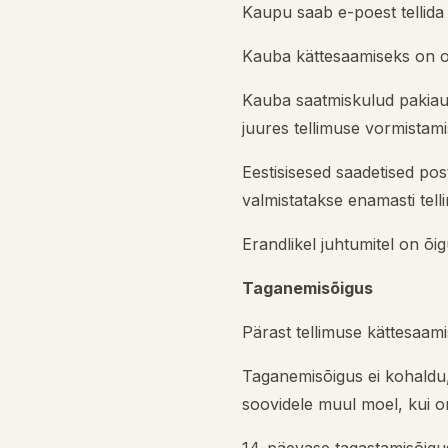
Kaupu saab e-poest tellida 
Kauba kättesaamiseks on os
Kauba saatmiskulud pakiaut
juures tellimuse vormistami
Eestisisesed saadetised pos
valmistatakse enamasti telli
Erandlikel juhtumitel on õ
Taganemisõigus
Pärast tellimuse kättesaami
Taganemisõigus ei kohaldu, k
soovidele muul moel, kui on