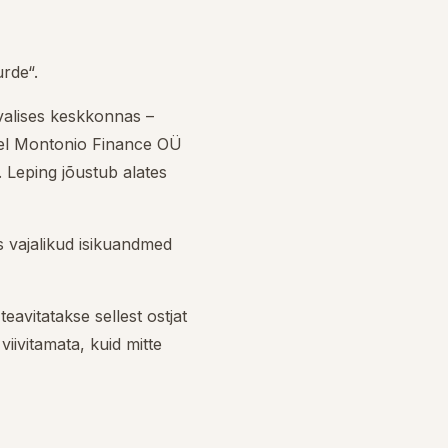
rde“.
alises keskkonnas –
isel Montonio Finance OÜ
. Leping jõustub alates
 vajalikud isikuandmed
eavitatakse sellest ostjat
iivitamata, kuid mitte