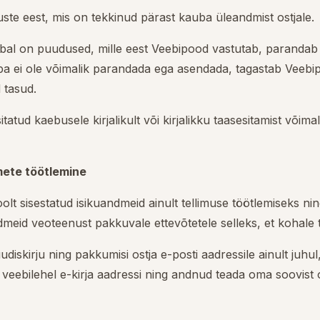
ste eest, mis on tekkinud pärast kauba üleandmist ostjale.
ubal on puudused, mille eest Veebipood vastutab, paranda
 ei ole võimalik parandada ega asendada, tagastab Veebip
 tasud.
itatud kaebusele kirjalikult või kirjalikku taasesitamist või
mete töötlemine
lt sisestatud isikuandmeid ainult tellimuse töötlemiseks ni
meid veoteenust pakkuvale ettevõtetele selleks, et kohale
iskirju ning pakkumisi ostja e-posti aadressile ainult juhul,
 veebilehel e-kirja aadressi ning andnud teada oma soovist 