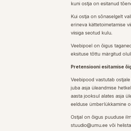
kuni ostja on esitanud tõen
Kui ostja on sõnaselgelt va
erineva kättetoimetamise vi
viisiga seotud kulu.
Veebipoel on õigus taganed
eksituse tõttu märgitud olul
Pretensiooni esitamise õi
Veebipood vastutab ostjale
juba asja üleandmise hetkel
aasta jooksul alates asja ü
eelduse ümberlükkamine o
Ostjal on õigus puuduse il
stuudio@umu.ee või helista