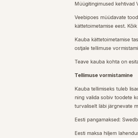
Müügitingimused kehtivad 
Veebipoes müüdavate toode
kättetoimetamise eest. Kõ
Kauba kättetoimetamise tasu
ostjale tellimuse vormistam
Teave kauba kohta on esita
Tellimuse vormistamine
Kauba tellimiseks tuleb lis
ning valida sobiv toodete k
turvaliselt läbi järgnevate m
Eesti pangamaksed: Swedba
Eesti maksa hiljem lahendus