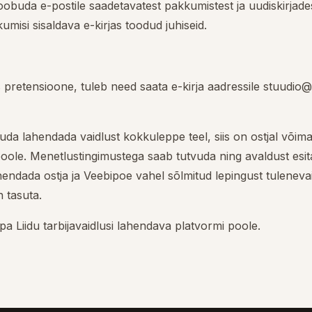
 loobuda e-postile saadetavatest pakkumistest ja uudiskirjade
kumisi sisaldava e-kirjas toodud juhiseid.
 pretensioone, tuleb need saata e-kirja aadressile stuudio
uuda lahendada vaidlust kokkuleppe teel, siis on ostjal võim
poole. Menetlustingimustega saab tutvuda ning avaldust esita
endada ostja ja Veebipoe vahel sõlmitud lepingust tulenevai
 tasuta.
a Liidu tarbijavaidlusi lahendava platvormi poole.