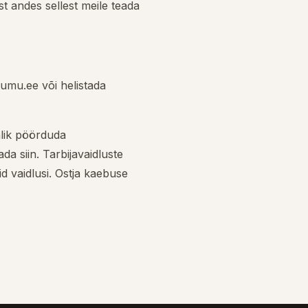
st andes sellest meile teada
@umu.ee või helistada
alik pöörduda
da siin. Tarbijavaidluste
d vaidlusi. Ostja kaebuse