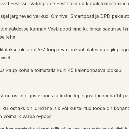
vaid Eestisse. Väljaspoole Eestit toimub kohaletoimetamine 
tjal järgnevad valikud: Omniva, Smartposti ja DPD pakiauto
omaatidesse kannab Veebipood ning kulleriga saatmise hind
se lehel.
titatakse üldjuhul 5-7 tööpäeva jooksul alates müügileping
misel.
igus kaup kohale toimetada kuni 45 kalendripäeva jooksul.
st on ostjal õigus e-poes sõlmitud lepingust taganeda 14 pä
ui ostjaks on juriidiline isik või kui tellitud toode on kohan
 võimalik valida e-poes.