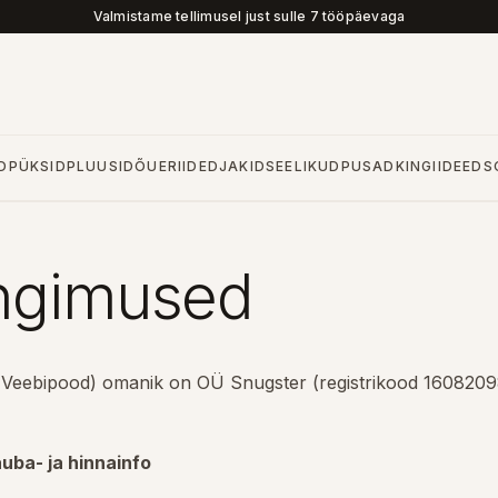
Valmistame tellimusel just sulle 7 tööpäevaga
D
PÜKSID
PLUUSID
ÕUERIIDED
JAKID
SEELIKUD
PUSAD
KINGIIDEED
S
ngimused
 Veebipood) omanik on OÜ Snugster (registrikood 160820
uba- ja hinnainfo