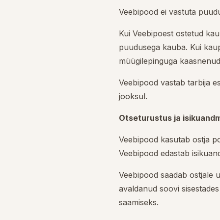
Veebipood ei vastuta puudu
Kui Veebipoest ostetud ka
puudusega kauba. Kui kaupa
müügilepinguga kaasnenud
Veebipood vastab tarbija es
jooksul.
Otseturustus ja isikuand
Veebipood kasutab ostja poo
Veebipood edastab isikuand
Veebipood saadab ostjale uud
avaldanud soovi sisestades
saamiseks.