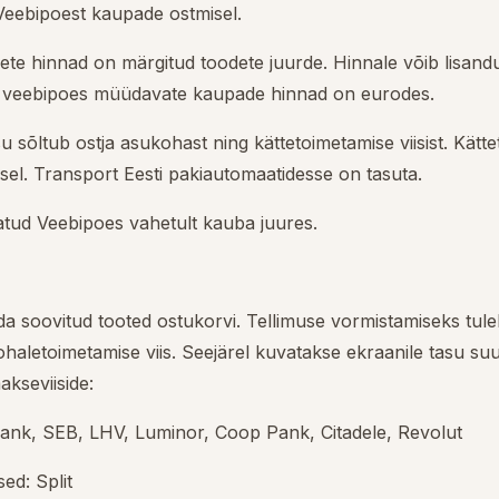
Veebipoest kaupade ostmisel.
te hinnad on märgitud toodete juurde. Hinnale võib lisand
ik veebipoes müüdavate kaupade hinnad on eurodes.
 sõltub ostja asukohast ning kättetoimetamise viisist. Kät
isel. Transport Eesti pakiautomaatidesse on tasuta.
tud Veebipoes vahetult kauba juures.
ada soovitud tooted ostukorvi. Tellimuse vormistamiseks tul
ohaletoimetamise viis. Seejärel kuvatakse ekraanile tasu su
akseviiside:
nk, SEB, LHV, Luminor, Coop Pank, Citadele, Revolut
ed: Split