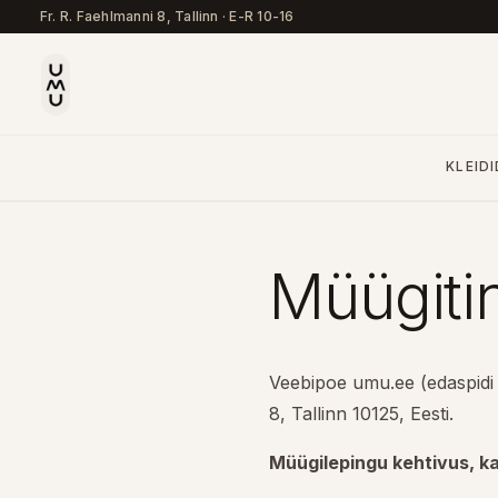
Fr. R. Faehlmanni 8, Tallinn
·
E-R 10-16
KLEIDI
Müügiti
Veebipoe umu.ee (edaspidi
8, Tallinn 10125, Eesti.
Müügilepingu kehtivus, ka