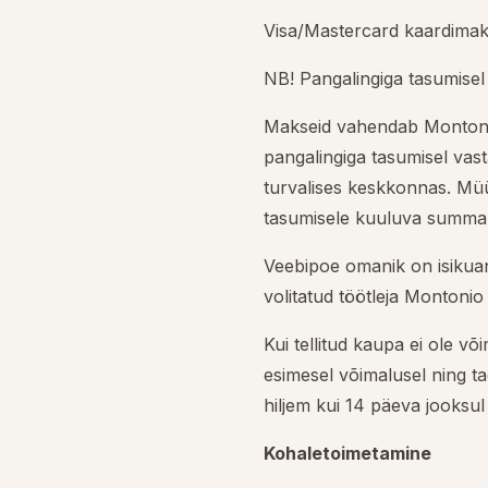
Visa/Mastercard kaardima
NB! Pangalingiga tasumisel
Makseid vahendab Montonio
pangalingiga tasumisel vas
turvalises keskkonnas. Müüj
tasumisele kuuluva summa 
Veebipoe omanik on isikuan
volitatud töötleja Montoni
Kui tellitud kaupa ei ole v
esimesel võimalusel ning ta
hiljem kui 14 päeva jooksul
Kohaletoimetamine