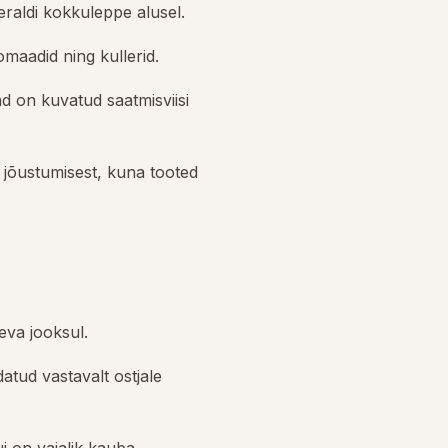
eraldi kokkuleppe alusel.
maadid ning kullerid.
 on kuvatud saatmisviisi
u jõustumisest, kuna tooted
eva jooksul.
datud vastavalt ostjale