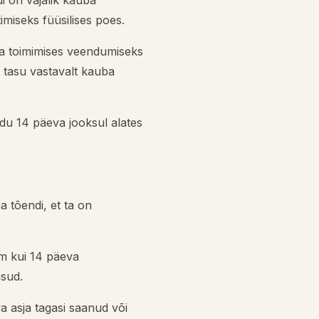
i on vajalik kauba
miseks füüsilises poes.
ja toimimises veendumiseks
 tasu vastavalt kauba
u 14 päeva jooksul alates
 tõendi, et ta on
em kui 14 päeva
asud.
 asja tagasi saanud või