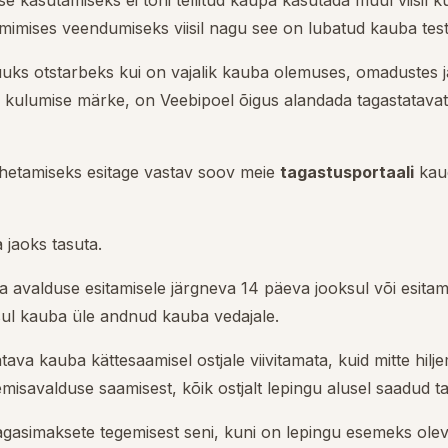
 kasutamiseks ei tohi tellitud kaupa kasutada muul viisil ku
mimises veendumiseks viisil nagu see on lubatud kauba testi
uks otstarbeks kui on vajalik kauba olemuses, omadustes 
õi kulumise märke, on Veebipoel õigus alandada tagastatavat
ahetamiseks esitage vastav soov meie
tagastusportaali
kaud
 jaoks tasuta.
 avalduse esitamisele järgneva 14 päeva jooksul või esitama
sul kauba üle andnud kauba vedajale.
ava kauba kättesaamisel ostjale viivitamata, kuid mitte hilj
isavalduse saamisest, kõik ostjalt lepingu alusel saadud t
gasimaksete tegemisest seni, kuni on lepingu esemeks oleva