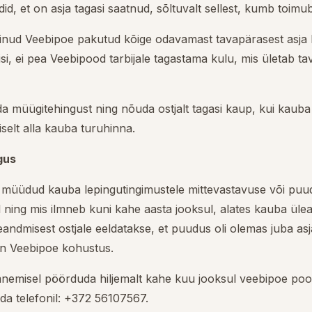
did, et on asja tagasi saatnud, sõltuvalt sellest, kumb toim
linud Veebipoe pakutud kõige odavamast tavapärasest asja k
isi, ei pea Veebipood tarbijale tagastama kulu, mis ületab t
a müügitehingust ning nõuda ostjalt tagasi kaup, kui kaub
iselt alla kauba turuhinna.
gus
 müüdud kauba lepingutingimustele mittevastavuse või puud
 ning mis ilmneb kuni kahe aasta jooksul, alates kauba ülean
leandmisest ostjale eeldatakse, et puudus oli olemas juba as
n Veebipoe kohustus.
mnemisel pöörduda hiljemalt kahe kuu jooksul veebipoe poole
da telefonil: +372 56107567.