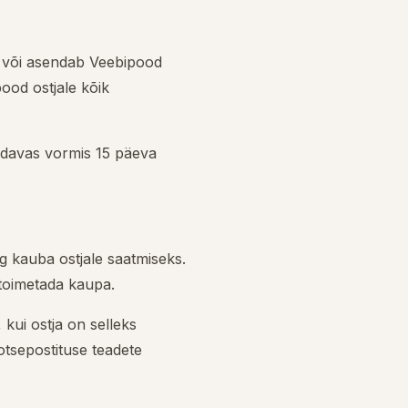
b või asendab Veebipood
ood ostjale kõik
maldavas vormis 15 päeva
ng kauba ostjale saatmiseks.
 toimetada kaupa.
 kui ostja on selleks
otsepostituse teadete