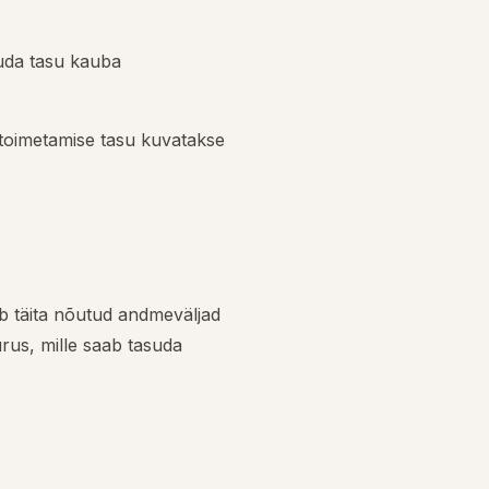
uda tasu kauba
tetoimetamise tasu kuvatakse
eb täita nõutud andmeväljad
urus, mille saab tasuda