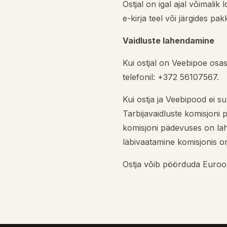
Ostjal on igal ajal võimalik
e-kirja teel või järgides pak
Vaidluste lahendamine
Kui ostjal on Veebipoe osas
telefonil: +372 56107567.
Kui ostja ja Veebipood ei s
Tarbijavaidluste komisjoni 
komisjoni pädevuses on lah
läbivaatamine komisjonis on
Ostja võib pöörduda Euroop