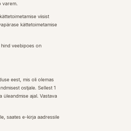
ub varem.
ättetoimetamise viisist
avapärase kättetoimetamise
a hind veebipoes on
use eest, mis oli olemas
dmisest ostjale. Sellest 1
ja üleandmise ajal. Vastava
, saates e-kirja aadressile