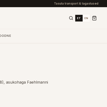
Tasuta transport & tagastused
ET
EN
OODNE
98), asukohaga Faehlmanni