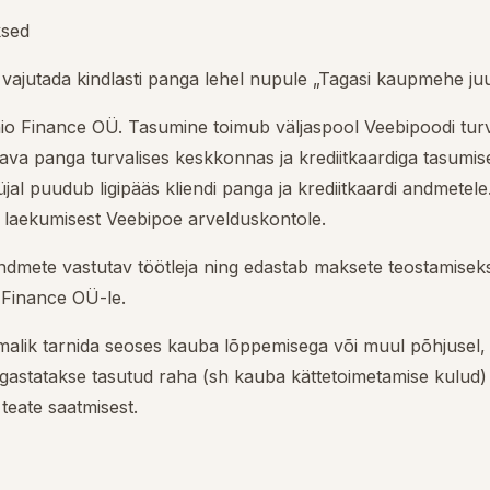
ksed
 vajutada kindlasti panga lehel nupule „Tagasi kaupmehe juu
 Finance OÜ. Tasumine toimub väljaspool Veebipoodi turv
tava panga turvalises keskkonnas ja krediitkaardiga tasum
al puudub ligipääs kliendi panga ja krediitkaardi andmetele
laekumisest Veebipoe arvelduskontole.
dmete vastutav töötleja ning edastab maksete teostamiseks
o Finance OÜ-le.
õimalik tarnida seoses kauba lõppemisega või muul põhjusel, t
gastatakse tasutud raha (sh kauba kättetoimetamise kulud) v
 teate saatmisest.