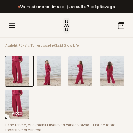
Valmistame tellimusel just sulle 7 tööpäevaga
Avaleht
/
Püksid
/
Tumeroosad püksid Slow Life
VIDEO
Pane tähele, et ekraanil kuvatavad värvid võivad füüsilise toote
toonist veidi erineda.