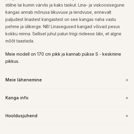
stiilne lai kumm värvlis ja kaks taskut. Lina- ja viskoosisegune
kangas annab mõnusa liikuvuse ja lendvuse, erinevalt
paljudest linastest kangastest on see kangas naha vastu
pehme ja ülikerge. NB! Linasegused kangad võivad pesus
kokku minna. Sellisel juhul palun triigi riideese läbi, et algne
mõõt taastada.
Meie modell on 170 cm pikk ja kannab pükse S - keskmine
pikkus.
Meie lähenemine
Kanga info
Hooldusjuhend