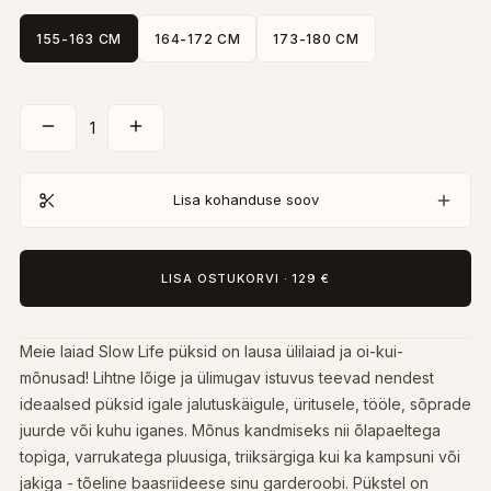
155-163 CM
164-172 CM
173-180 CM
1
Lisa kohanduse soov
LISA OSTUKORVI
·
129 €
Meie laiad Slow Life püksid on lausa ülilaiad ja oi-kui-
mõnusad! Lihtne lõige ja ülimugav istuvus teevad nendest
ideaalsed püksid igale jalutuskäigule, üritusele, tööle, sõprade
juurde või kuhu iganes. Mõnus kandmiseks nii õlapaeltega
topiga, varrukatega pluusiga, triiksärgiga kui ka kampsuni või
jakiga - tõeline baasriideese sinu garderoobi. Pükstel on