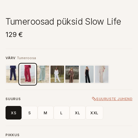
Tumeroosad püksid Slow Life
129 €
VÄRV
Tumeroosa
SUURUS
SUURUSTE JUHEND
XS
S
M
L
XL
XXL
PIKKUS