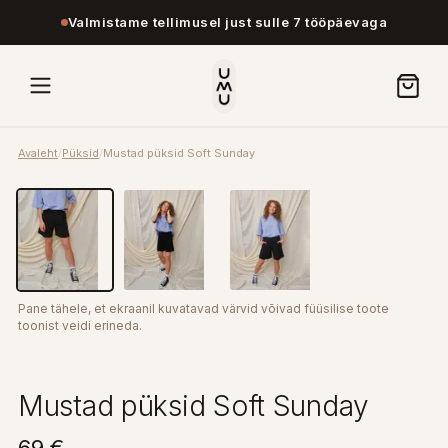
Valmistame tellimusel just sulle 7 tööpäevaga
Avaleht
/
Püksid
/
Mustad püksid Soft Sunday
Pane tähele, et ekraanil kuvatavad värvid võivad füüsilise toote
toonist veidi erineda.
Mustad püksid Soft Sunday