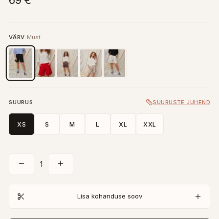
69 €
VÄRV
Must
SUURUS
SUURUSTE JUHEND
XS
S
M
L
XL
XXL
1
Lisa kohanduse soov