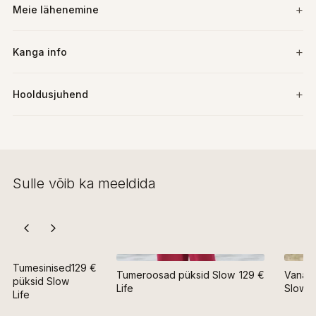
Meie lähenemine
Kanga info
Hooldusjuhend
Sulle võib ka meeldida
Tumesinised
129 €
Tumeroosad püksid Slow
129 €
Vanaro
püksid Slow
Life
Slow L
Life