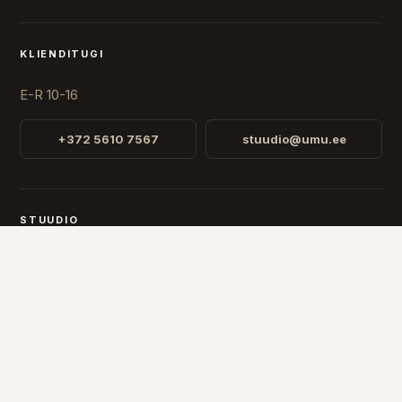
KLIENDITUGI
E-R 10-16
+372 5610 7567
stuudio@umu.ee
STUUDIO
Fr. R. Faehlmanni 8, Tallinn
Avatud
E-R 10-16