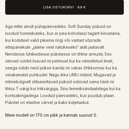
LISA OSTUKORVI
·
69 €
Aga mitte ainult pühapäevadeks. Soft Sunday püksid on
loodud hommikuteks, kus ei pea kohvitassi tagant kiirustama,
kui koduteel valid pikema ringi või vastad sõprade
ettepanekule „jääme veel natukeseks“ alati jaatavalt.
Nendesse lühikestesse pükstesse on lihtne armuda. Ees
olevad voldid lisavad nii pehmust kui ka viimistletud ilmet,
seega sobib neid pükse kanda nii vabas õhkkonnas kui ka
viisakamatel puhkudel. Nagu ikka UMU riideid. Mugavad ja
mitmekülgselt stiliseeritavad püksid sobivad sama hästi nii
lihtsa T-särgi kui triiksärgiga, Sinu lemmiksandaalidega kui ka
kontsakingadega. Loodud päevadeks, kus puudub plaan.
Pükstel on elastne värvel ja kaks küljetaskut.
Meie modell on 170 cm pikk ja kannab suurust S.