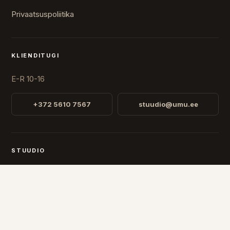
Privaatsuspoliitika
KLIENDITUGI
E-R 10-16
+372 5610 7567
stuudio@umu.ee
STUUDIO
Fr. R. Faehlmanni 8, Tallinn
Avatud
E-R 10-16