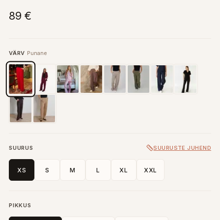
89 €
VÄRV
Punane
SUURUS
SUURUSTE JUHEND
XS
S
M
L
XL
XXL
PIKKUS