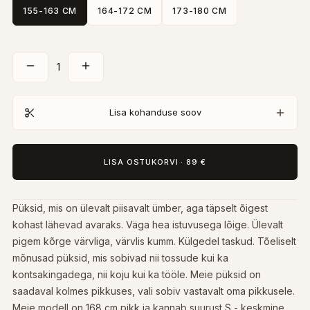
155-163 CM
164-172 CM
173-180 CM
1
Lisa kohanduse soov
LISA OSTUKORVI
·
89 €
Püksid, mis on ülevalt piisavalt ümber, aga täpselt õigest
kohast lähevad avaraks. Väga hea istuvusega lõige. Ülevalt
pigem kõrge värvliga, värvlis kumm. Külgedel taskud. Tõeliselt
mõnusad püksid, mis sobivad nii tossude kui ka
kontsakingadega, nii koju kui ka tööle. Meie püksid on
saadaval kolmes pikkuses, vali sobiv vastavalt oma pikkusele.
Meie modell on 168 cm pikk ja kannab suurust S - keskmine