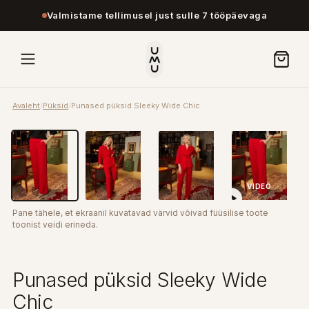
Valmistame tellimusel just sulle 7 tööpäevaga
Avaleht
/
Püksid
/
Punased püksid Sleeky Wide Chic
VIDEO
Pane tähele, et ekraanil kuvatavad värvid võivad füüsilise toote
toonist veidi erineda.
Punased püksid Sleeky Wide
Chic