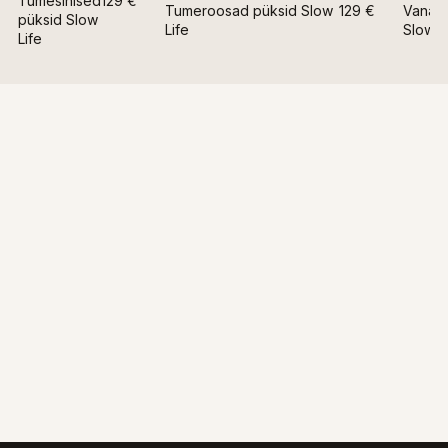
Tumesinised
129 €
Tumeroosad püksid Slow
129 €
Vanaro
püksid Slow
Life
Slow L
Life