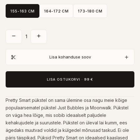
155-163 CM
164-172 CM
173-180 CM
1
Lisa kohanduse soov
LISA OSTUKORVI
·
99 €
Pretty Smart pükstel on sama ülemine osa nagu meie kõige
populaarsematel pükstel Just Bubbles ja Moonwalk. Pükstel
on väga hea lõige, mis sobib ideaalselt paljudele
kehakujudele ja suurustele. Pükstel on üleval lai kumm, ees
ägedaks muutvad voldid ja külgedel mõnusad taskud. Ei ole
päris täispikad. Püksid Pretty Smart on ideaalsed kaaslased