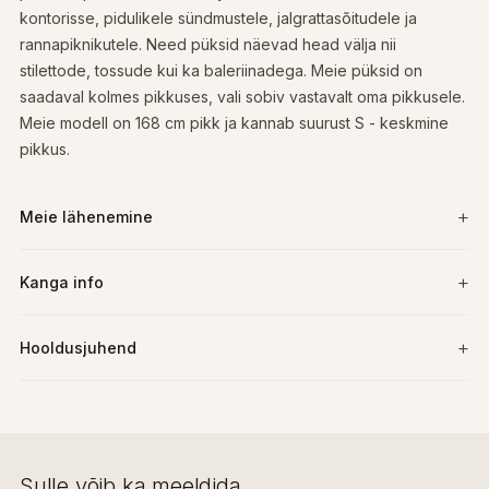
kontorisse, pidulikele sündmustele, jalgrattasõitudele ja
rannapiknikutele. Need püksid näevad head välja nii
stilettode, tossude kui ka baleriinadega. Meie püksid on
saadaval kolmes pikkuses, vali sobiv vastavalt oma pikkusele.
Meie modell on 168 cm pikk ja kannab suurust S - keskmine
pikkus.
Meie lähenemine
Kanga info
Hooldusjuhend
Sulle võib ka meeldida