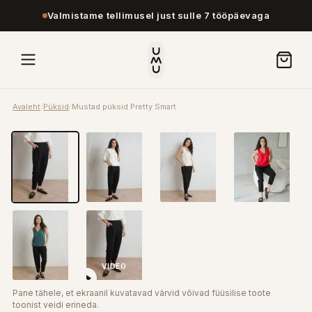
Valmistame tellimusel just sulle 7 tööpäevaga
Avaleht
/
Püksid
/
Mustad püksid Pretty Smart
VIDEO
Pane tähele, et ekraanil kuvatavad värvid võivad füüsilise toote
toonist veidi erineda.