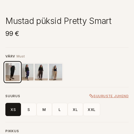
Mustad püksid Pretty Smart
99 €
VÄRV
Must
SUURUS
SUURUSTE JUHEND
XS
S
M
L
XL
XXL
PIKKUS