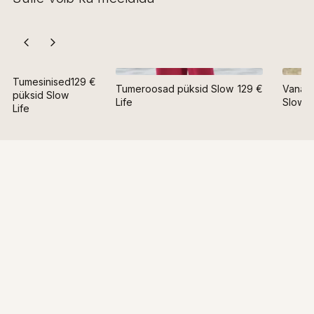
Tumesinised
129 €
Tumeroosad püksid Slow
129 €
Vanaro
püksid Slow
Life
Slow L
Life