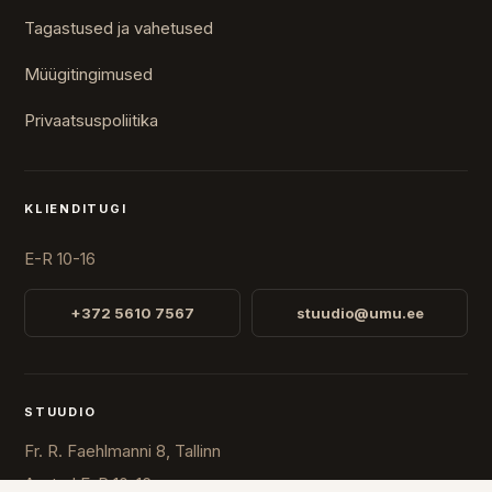
Tagastused ja vahetused
Müügitingimused
Privaatsuspoliitika
KLIENDITUGI
E-R 10-16
+372 5610 7567
stuudio@umu.ee
STUUDIO
Fr. R. Faehlmanni 8, Tallinn
Avatud
E-R 10-16