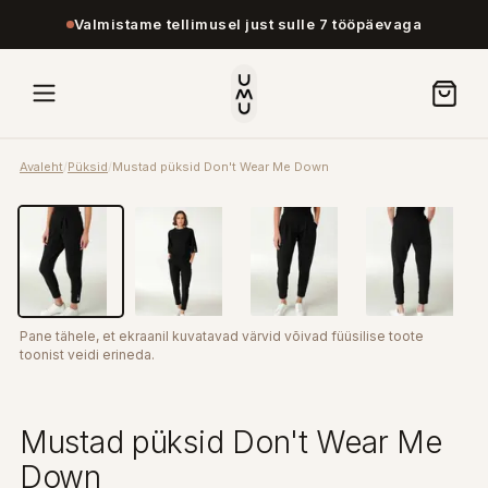
Valmistame tellimusel just sulle 7 tööpäevaga
Avaleht
/
Püksid
/
Mustad püksid Don't Wear Me Down
Pane tähele, et ekraanil kuvatavad värvid võivad füüsilise toote
toonist veidi erineda.
Mustad püksid Don't Wear Me
Down