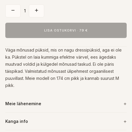
1
LISA OSTUKORVI
·
79 €
Väga mõnusad püksid, mis on nagu dressipüksid, aga ei ole
ka. Pükstel on laia kummiga efektne värvel, ees ägedaks
muutvad voldid ja külgedel mõnusad taskud. Ei ole päris
täispikad. Valmistatud mõnusast ülipehmest orgaanilisest
puuvillast. Meie modell on 174 cm pikk ja kannab suurust M
pikk.
Meie lähenemine
Kanga info