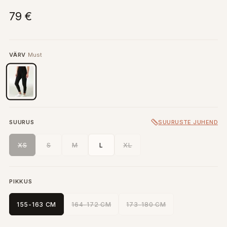
79 €
VÄRV
Must
SUURUS
SUURUSTE JUHEND
XS
S
M
L
XL
PIKKUS
155-163 CM
164-172 CM
173-180 CM