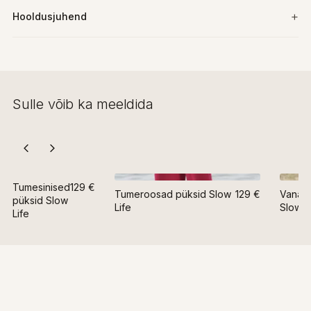
Hooldusjuhend
Sulle võib ka meeldida
Tumesinised
129 €
Tumeroosad püksid Slow
129 €
Vanaro
püksid Slow
Life
Slow L
Life