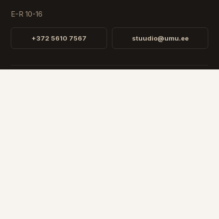
E-R 10-16
+372 5610 7567
stuudio@umu.ee
STUUDIO
Fr. R. Faehlmanni 8, Tallinn
Avatud
E-R 10-16
RIIK