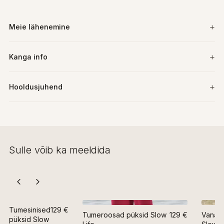
Meie lähenemine
Kanga info
Hooldusjuhend
Sulle võib ka meeldida
Tumesinised
129 €
Tumeroosad püksid Slow
129 €
Vanaro
püksid Slow