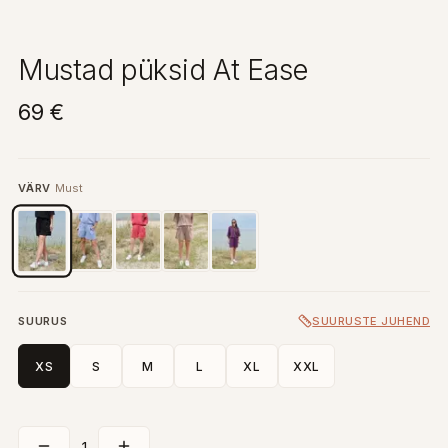
Mustad püksid At Ease
69 €
VÄRV
Must
SUURUS
SUURUSTE JUHEND
XS
S
M
L
XL
XXL
1