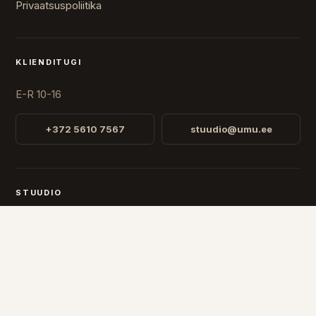
Privaatsuspoliitika
KLIENDITUGI
E-R 10-16
+372 5610 7567
stuudio@umu.ee
STUUDIO
Fr. R. Faehlmanni 8, Tallinn
Avatud
E-R 10-16