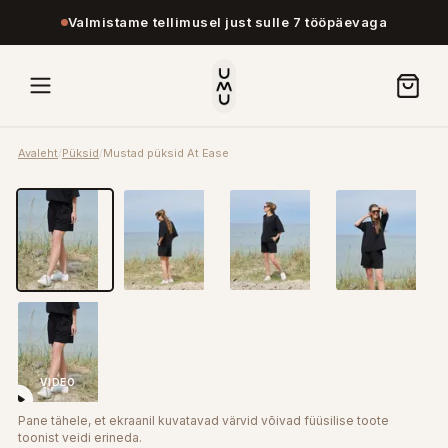
Valmistame tellimusel just sulle 7 tööpäevaga
Avaleht
/
Püksid
/
Mustad püksid At Ease
VIDEO
Pane tähele, et ekraanil kuvatavad värvid võivad füüsilise toote
toonist veidi erineda.