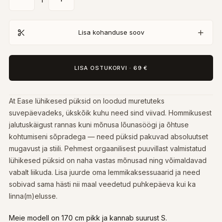
Lisa kohanduse soov
LISA OSTUKORVI
·
69 €
At Ease lühikesed püksid on loodud muretuteks
suvepäevadeks, ükskõik kuhu need sind viivad. Hommikusest
jalutuskäigust rannas kuni mõnusa lõunasöögi ja õhtuse
kohtumiseni sõpradega — need püksid pakuvad absoluutset
mugavust ja stiili. Pehmest orgaanilisest puuvillast valmistatud
lühikesed püksid on naha vastas mõnusad ning võimaldavad
vabalt liikuda. Lisa juurde oma lemmikaksessuaarid ja need
sobivad sama hästi nii maal veedetud puhkepäeva kui ka
linna(m)elusse.
Meie modell on 170 cm pikk ja kannab suurust S.