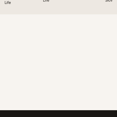
Life
Slow L
Life