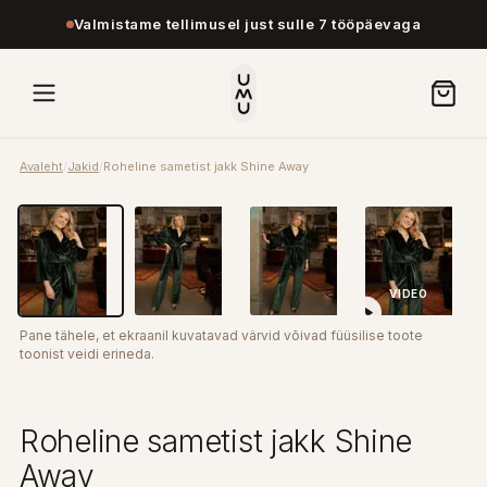
Valmistame tellimusel just sulle 7 tööpäevaga
Avaleht
/
Jakid
/
Roheline sametist jakk Shine Away
VIDEO
Pane tähele, et ekraanil kuvatavad värvid võivad füüsilise toote
toonist veidi erineda.
Roheline sametist jakk Shine
Away