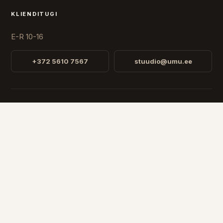
KLIENDITUGI
E-R 10-16
+372 5610 7567
stuudio@umu.ee
STUUDIO
Fr. R. Faehlmanni 8, Tallinn
Avatud
E-R 10-16