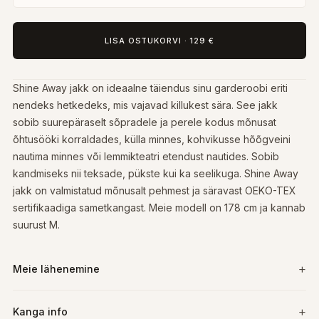
LISA OSTUKORVI
·
129 €
Shine Away jakk on ideaalne täiendus sinu garderoobi eriti
nendeks hetkedeks, mis vajavad killukest sära. See jakk
sobib suurepäraselt sõpradele ja perele kodus mõnusat
õhtusööki korraldades, külla minnes, kohvikusse hõõgveini
nautima minnes või lemmikteatri etendust nautides. Sobib
kandmiseks nii teksade, pükste kui ka seelikuga. Shine Away
jakk on valmistatud mõnusalt pehmest ja säravast OEKO-TEX
sertifikaadiga sametkangast. Meie modell on 178 cm ja kannab
suurust M.
Meie lähenemine
Kanga info