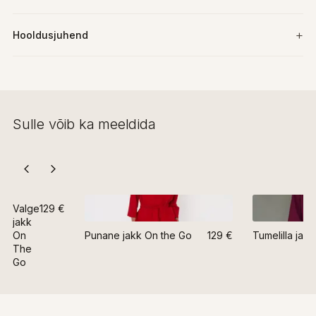
Hooldusjuhend
Sulle võib ka meeldida
Valge
129 €
jakk
On
Punane jakk On the Go
129 €
Tumelilla jak
The
Go