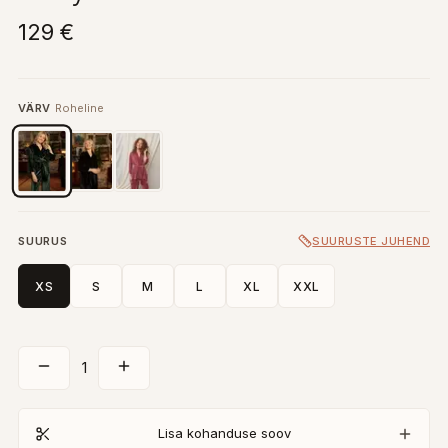
129 €
VÄRV
Roheline
SUURUS
SUURUSTE JUHEND
XS
S
M
L
XL
XXL
1
Lisa kohanduse soov