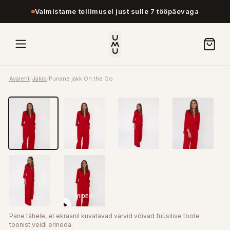
Valmistame tellimusel just sulle 7 tööpäevaga
Avaleht
/
Jakid
/
Punane jakk On the Go
VIDEO
Pane tähele, et ekraanil kuvatavad värvid võivad füüsilise toote
toonist veidi erineda.