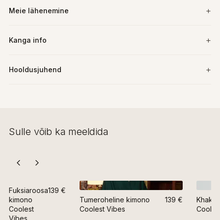
Meie lähenemine
Kanga info
Hooldusjuhend
Sulle võib ka meeldida
Fuksiaroosa
139 €
kimono
Tumeroheline kimono
139 €
Khakir
Coolest
Coolest Vibes
Cooles
Vibes