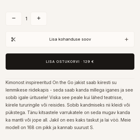
1
Lisa kohanduse soov
LISA OSTUKORVI
·
129 €
Kimonost inspireeritud On the Go jakist saab kiiresti su
lemmikese riidekapis - seda saab kanda millega iganes ja see
sobib igale üritusele! Viska see peale kui lähed teatrisse,
kiirele tururingile või reisides. Sobib kandmiseks nii kleidi või
pükstega. Tänu kitsastele varrukatele on seda mugav kanda
ka mantli või jope all. Jakil on ees kaks taskut ja lai vöö. Meie
modell on 168 cm pikk ja kannab suurust S.