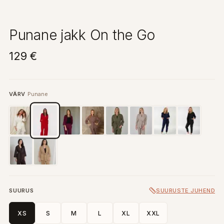
Punane jakk On the Go
129 €
VÄRV
Punane
SUURUS
SUURUSTE JUHEND
XS
S
M
L
XL
XXL