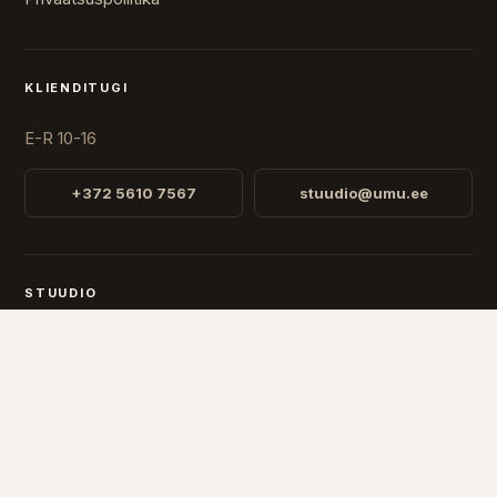
KLIENDITUGI
E-R 10-16
+372 5610 7567
stuudio@umu.ee
STUUDIO
Fr. R. Faehlmanni 8, Tallinn
Avatud
E-R 10-16