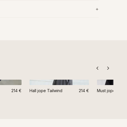
214 €
Hall jope Tailwind
214 €
Must jope Tailw