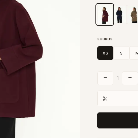
SUURUS
XS
S
1