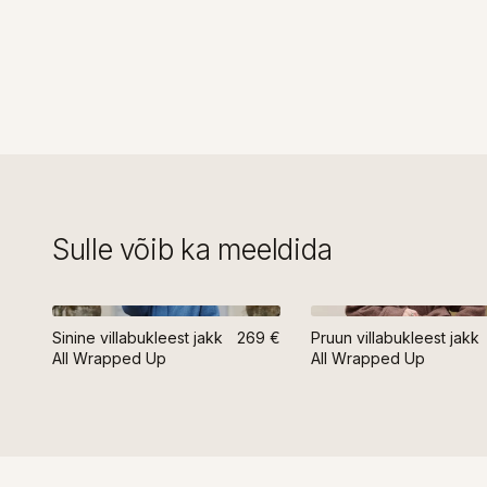
Sulle võib ka meeldida
Sinine villabukleest jakk
269 €
Pruun villabukleest jakk
All Wrapped Up
All Wrapped Up