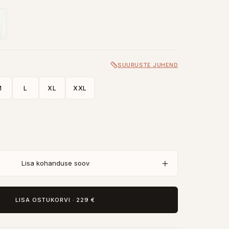
SUURUSTE JUHEND
M
L
XL
XXL
Lisa kohanduse soov
LISA OSTUKORVI
·
229 €