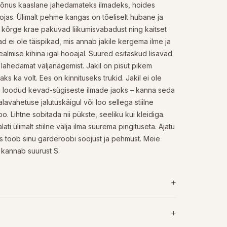
mõnus kaaslane jahedamateks ilmadeks, hoides
ojas. Ülimalt pehme kangas on tõeliselt hubane ja
a kõrge krae pakuvad liikumisvabadust ning kaitset
d ei ole täispikad, mis annab jakile kergema ilme ja
almise kihina igal hooajal. Suured esitaskud lisavad
ka lahedamat väljanägemist. Jakil on pisut pikem
isaks ka volt. Ees on kinnituseks trukid. Jakil ei ole
n loodud kevad-sügiseste ilmade jaoks – kanna seda
avahetuse jalutuskäigul või loo sellega stiilne
bo. Lihtne sobitada nii pükste, seeliku kui kleidiga.
ati ülimalt stiilne välja ilma suurema pingituseta. Ajatu
 mis toob sinu garderoobi soojust ja pehmust. Meie
 kannab suurust S.