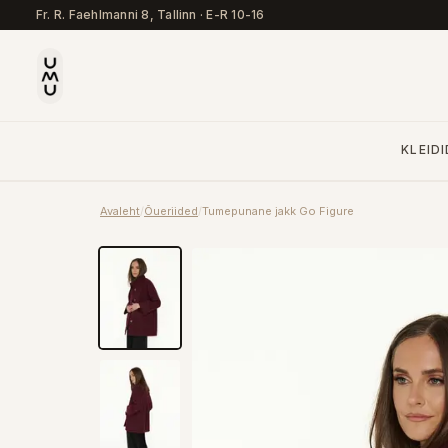
Fr. R. Faehlmanni 8, Tallinn
·
E-R 10-16
KLEIDI
Avaleht
/
Õueriided
/
Tumepunane jakk Go Figure