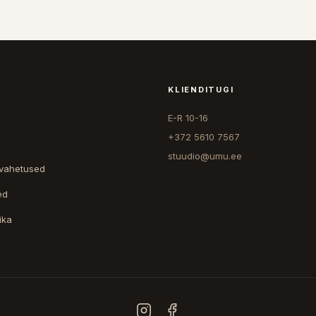
KLIENDITUGI
E-R 10-16
+372 5610 7567
stuudio@umu.ee
 vahetused
ed
ika