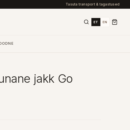
Tasuta transport & tagastused
ET
EN
OODNE
nane jakk Go