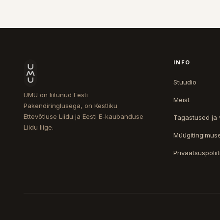
INFO
Stuudio
UMU on liitunud Eesti
Meist
Pakendiringlusega, on Kestliku
Ettevõtluse Liidu ja Eesti E-kaubanduse
Tagastused ja
Liidu liige.
Müügitingimus
Privaatsuspoliit