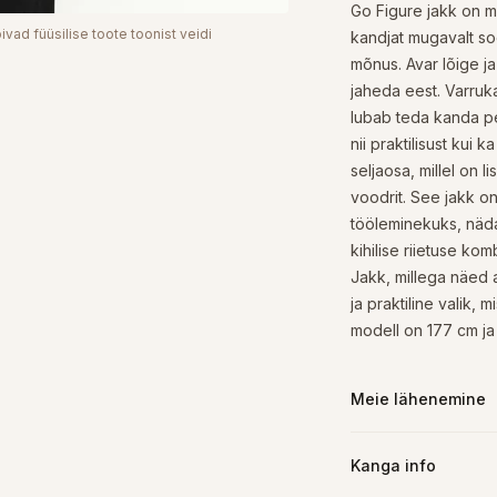
Go Figure jakk on 
ivad füüsilise toote toonist veidi
kandjat mugavalt so
mõnus. Avar lõige j
jaheda eest. Varruka
lubab teda kanda pe
nii praktilisust kui 
seljaosa, millel on l
voodrit. See jakk o
tööleminekuks, nädal
kihilise riietuse kom
Jakk, millega näed al
ja praktiline valik,
modell on 177 cm ja
Meie lähenemine
Kanga info