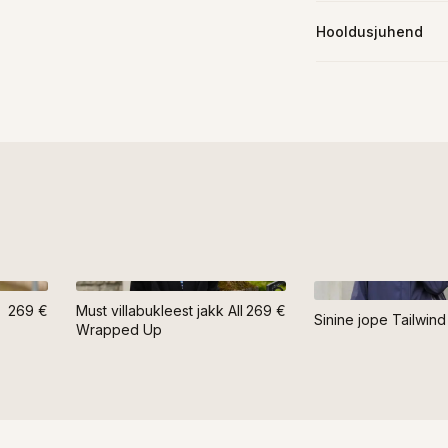
Hooldusjuhend
269 €
Must villabukleest jakk All
269 €
Sinine jope Tailwind
Wrapped Up