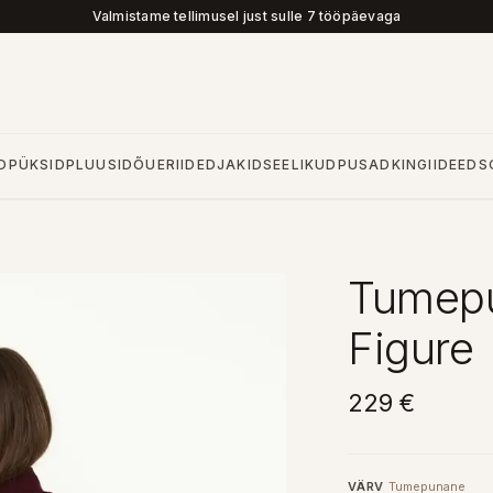
Valmistame tellimusel just sulle 7 tööpäevaga
D
PÜKSID
PLUUSID
ÕUERIIDED
JAKID
SEELIKUD
PUSAD
KINGIIDEED
S
Tumepu
Figure
229 €
VÄRV
Tumepunane