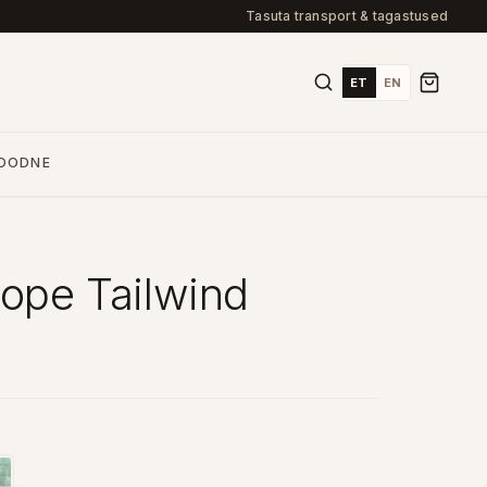
Tasuta transport & tagastused
ET
EN
OODNE
jope Tailwind