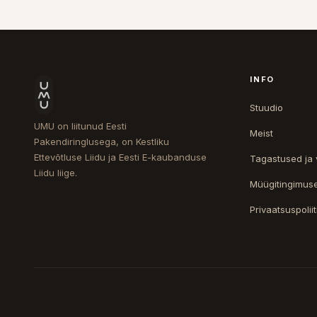
INFO
Stuudio
UMU on liitunud Eesti
Meist
Pakendiringlusega, on Kestliku
Ettevõtluse Liidu ja Eesti E-kaubanduse
Tagastused ja
Liidu liige.
Müügitingimus
Privaatsuspoliit