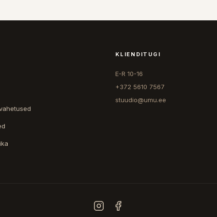
KLIENDITUGI
E-R 10-16
+372 5610 7567
stuudio@umu.ee
 vahetused
ed
ika