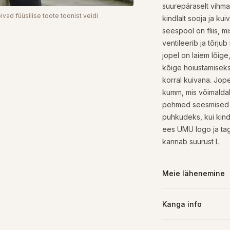
suurepäraselt vihma
ivad füüsilise toote toonist veidi
kindlalt sooja ja ku
seespool on fliis, m
ventileerib ja tõrjub
jopel on laiem lõige
kõige hoiustamiseks
korral kuivana. Jop
kumm, mis võimaldab
pehmed seesmised k
puhkudeks, kui kinda
ees UMU logo ja tag
kannab suurust L.
Meie lähenemine
Kanga info