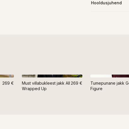
Hooldusjuhend
269 €
Must villabukleest jakk All
269 €
Tumepunane jakk G
Wrapped Up
Figure