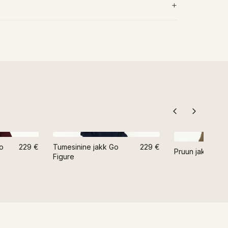
o
229 €
Tumesinine jakk Go
229 €
Pruun jakk Go F
Figure