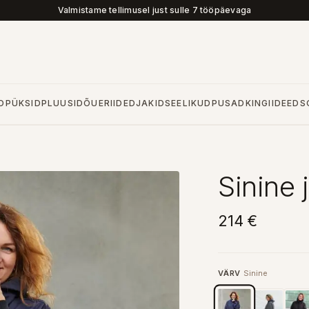
Valmistame tellimusel just sulle 7 tööpäevaga
D
PÜKSID
PLUUSID
ÕUERIIDED
JAKID
SEELIKUD
PUSAD
KINGIIDEED
S
Sinine 
214 €
VÄRV
Sinine