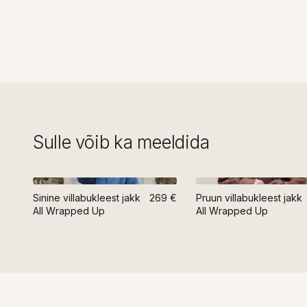
Sulle võib ka meeldida
Sinine villabukleest jakk
269 €
Pruun villabukleest jakk
All Wrapped Up
All Wrapped Up