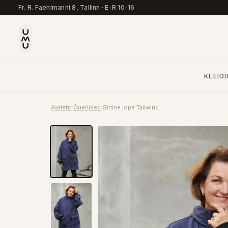
Fr. R. Faehlmanni 8, Tallinn
·
E-R 10-16
KLEIDI
Avaleht
/
Õueriided
/
Sinine jope Tailwind