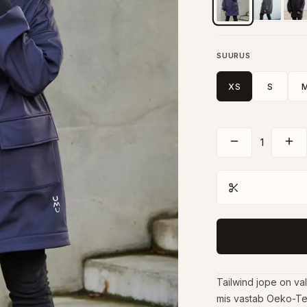
SUURUS
XS
S
1
Tailwind jope on valm
mis vastab Oeko-Tex