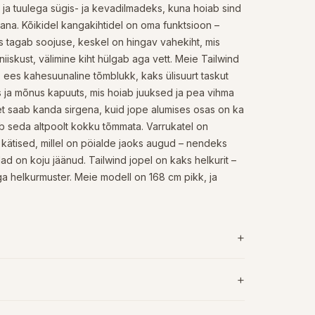
 ja tuulega sügis- ja kevadilmadeks, kuna hoiab sind
ivana. Kõikidel kangakihtidel on oma funktsioon –
is tagab soojuse, keskel on hingav vahekiht, mis
 niiskust, välimine kiht hülgab aga vett. Meie Tailwind
, ees kahesuunaline tõmblukk, kaks ülisuurt taskut
 ja mõnus kapuuts, mis hoiab juuksed ja pea vihma
et saab kanda sirgena, kuid jope alumises osas on ka
 seda altpoolt kokku tõmmata. Varrukatel on
ätised, millel on pöialde jaoks augud – nendeks
d on koju jäänud. Tailwind jopel on kaks helkurit –
a helkurmuster. Meie modell on 168 cm pikk, ja