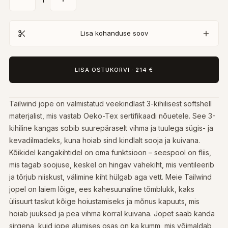
Lisa kohanduse soov
LISA OSTUKORVI
·
214 €
Tailwind jope on valmistatud veekindlast 3-kihilisest softshell
materjalist, mis vastab Oeko-Tex sertifikaadi nõuetele. See 3-
kihiline kangas sobib suurepäraselt vihma ja tuulega sügis- ja
kevadilmadeks, kuna hoiab sind kindlalt sooja ja kuivana.
Kõikidel kangakihtidel on oma funktsioon – seespool on fliis,
mis tagab soojuse, keskel on hingav vahekiht, mis ventileerib
ja tõrjub niiskust, välimine kiht hülgab aga vett. Meie Tailwind
jopel on laiem lõige, ees kahesuunaline tõmblukk, kaks
ülisuurt taskut kõige hoiustamiseks ja mõnus kapuuts, mis
hoiab juuksed ja pea vihma korral kuivana. Jopet saab kanda
sirgena, kuid jope alumises osas on ka kumm, mis võimaldab