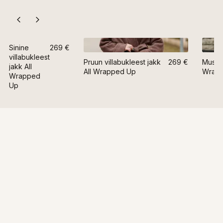
Sinine
269 €
villabukleest
Pruun villabukleest jakk
269 €
Must v
jakk All
All Wrapped Up
Wrap
Wrapped
Up