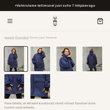
Valmistame tellimusel just sulle 7 tööpäevaga
Avaleht
/
Õueriided
/
Sinine jope Tailwind
Pane tähele, et ekraanil kuvatavad värvid võivad füüsilise toote
toonist veidi erineda.