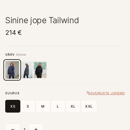
Sinine jope Tailwind
214 €
VÄRV
Sinine
SUURUS
SUURUSTE JUHEND
XS
S
M
L
XL
XXL
1