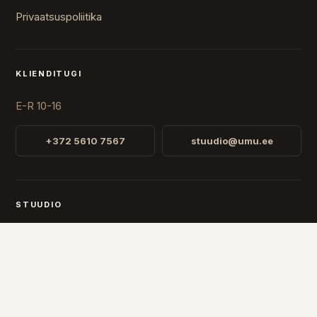
Privaatsuspoliitika
KLIENDITUGI
E-R 10-16
+372 5610 7567
stuudio@umu.ee
STUUDIO
Fr. R. Faehlmanni 8, Tallinn
Avatud
E-R 10-16