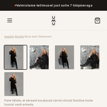
Valmistame tellimusel just sulle 7 tööpäevaga
Avaleht
/
Kleidid
/
Must kleit Statement
Pane tähele, et ekraanil kuvatavad värvid võivad füüsilise toote
toonist veidi erineda.