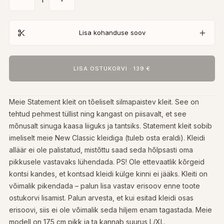
Lisa kohanduse soov
LISA OSTUKORVI
·
139 €
Meie Statement kleit on tõeliselt silmapaistev kleit. See on
tehtud pehmest tüllist ning kangast on piisavalt, et see
mõnusalt sinuga kaasa liiguks ja tantsiks. Statement kleit sobib
imeliselt meie New Classic kleidiga (tuleb osta eraldi). Kleidi
alläär ei ole palistatud, mistõttu saad seda hõlpsasti oma
pikkusele vastavaks lühendada. PS! Ole ettevaatlik kõrgeid
kontsi kandes, et kontsad kleidi külge kinni ei jääks. Kleiti on
võimalik pikendada – palun lisa vastav erisoov enne toote
ostukorvi lisamist. Palun arvesta, et kui esitad kleidi osas
erisoovi, siis ei ole võimalik seda hiljem enam tagastada. Meie
modell on 175 cm pikk ja ta kannab suurus L/XL.