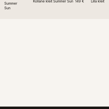
Kollane kleit Summer Sun
149 €
Lilla kleit
Summer
Sun