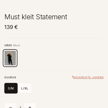
Must kleit Statement
139 €
VÄRV
Must
SUURUS
SUURUSTE JUHEND
S/M
L/XL
1