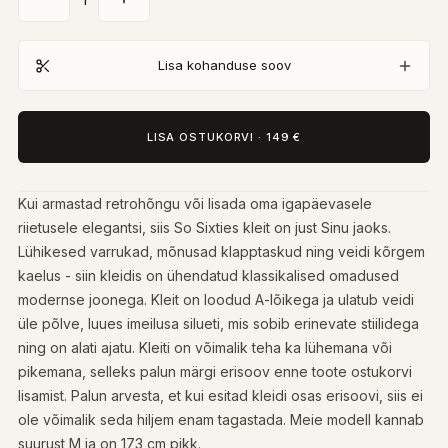
Lisa kohanduse soov
LISA OSTUKORVI
·
149 €
Kui armastad retrohõngu või lisada oma igapäevasele
riietusele elegantsi, siis So Sixties kleit on just Sinu jaoks.
Lühikesed varrukad, mõnusad klapptaskud ning veidi kõrgem
kaelus - siin kleidis on ühendatud klassikalised omadused
modernse joonega. Kleit on loodud A-lõikega ja ulatub veidi
üle põlve, luues imeilusa silueti, mis sobib erinevate stiilidega
ning on alati ajatu. Kleiti on võimalik teha ka lühemana või
pikemana, selleks palun märgi erisoov enne toote ostukorvi
lisamist. Palun arvesta, et kui esitad kleidi osas erisoovi, siis ei
ole võimalik seda hiljem enam tagastada. Meie modell kannab
suurust M ja on 173 cm pikk.