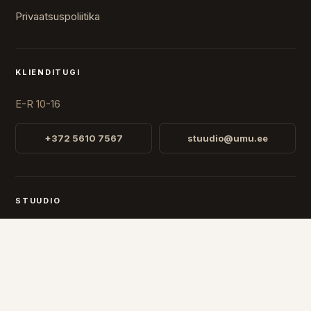
Privaatsuspoliitika
KLIENDITUGI
E-R 10-16
+372 5610 7567
stuudio@umu.ee
STUUDIO
Fr. R. Faehlmanni 8, Tallinn
Avatud
E-R 10-16