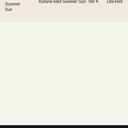
Kollane kleit Summer Sun
149 €
Lilla kleit
Summer
Sun