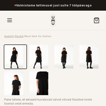
Valmistame tellimusel just sulle 7 tööpäevaga
Avaleht
/
Kleidid
/
Must kleit So Sixties
Pane tähele, et ekraanil kuvatavad värvid võivad füüsilise toote
toonist veidi erineda.