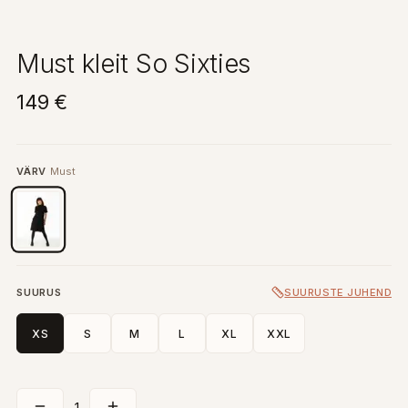
Must kleit So Sixties
149 €
VÄRV
Must
SUURUS
SUURUSTE JUHEND
XS
S
M
L
XL
XXL
1