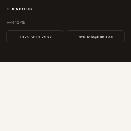
KLIENDITUGI
E-R 10-16
+372 5610 7567
stuudio@umu.ee
STUUDIO
Fr. R. Faehlmanni 8, Tallinn
Avatud
E-R 10-16