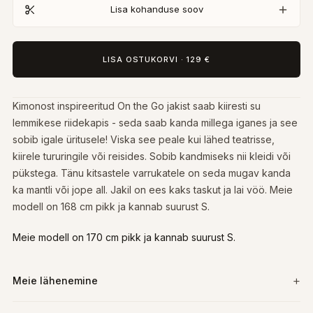
Lisa kohanduse soov
LISA OSTUKORVI
·
129 €
Kimonost inspireeritud On the Go jakist saab kiiresti su
lemmikese riidekapis - seda saab kanda millega iganes ja see
sobib igale üritusele! Viska see peale kui lähed teatrisse,
kiirele tururingile või reisides. Sobib kandmiseks nii kleidi või
pükstega. Tänu kitsastele varrukatele on seda mugav kanda
ka mantli või jope all. Jakil on ees kaks taskut ja lai vöö. Meie
modell on 168 cm pikk ja kannab suurust S.
Meie modell on 170 cm pikk ja kannab suurust S.
Meie lähenemine