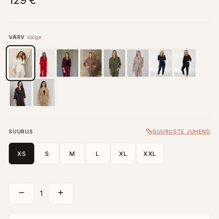
129 €
VÄRV
Valge
SUURUS
SUURUSTE JUHEND
XS
S
M
L
XL
XXL
1