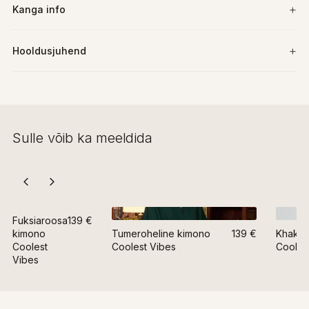
Kanga info
Hooldusjuhend
Sulle võib ka meeldida
Fuksiaroosa
139 €
kimono
Tumeroheline kimono
139 €
Khakir
Coolest
Coolest Vibes
Cooles
Vibes