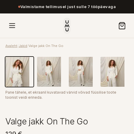
Valmistame tellimusel just sulle 7 tööpäevaga
Avaleht
/
Jakid
/
Valge jakk On The Go
Pane tähele, et ekraanil kuvatavad värvid võivad füüsilise toote
toonist veidi erineda.
Valge jakk On The Go