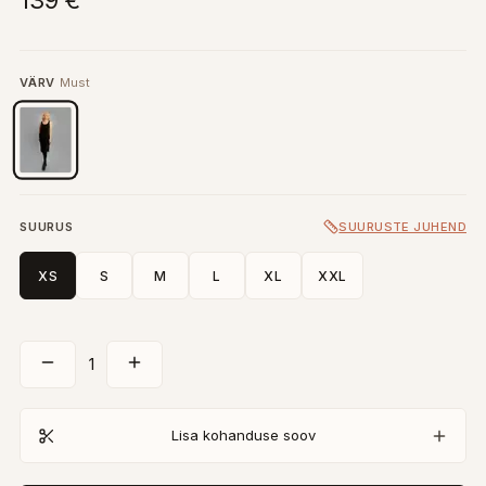
139 €
VÄRV
Must
SUURUS
SUURUSTE JUHEND
XS
S
M
L
XL
XXL
1
Lisa kohanduse soov