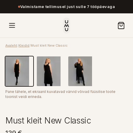
Valmistame tellimusel just sulle 7 tööpäevaga
Avaleht
/
Kleidid
/
Must kleit New Classic
Pane tähele, et ekraanil kuvatavad värvid võivad füüsilise toote
toonist veidi erineda.
Must kleit New Classic