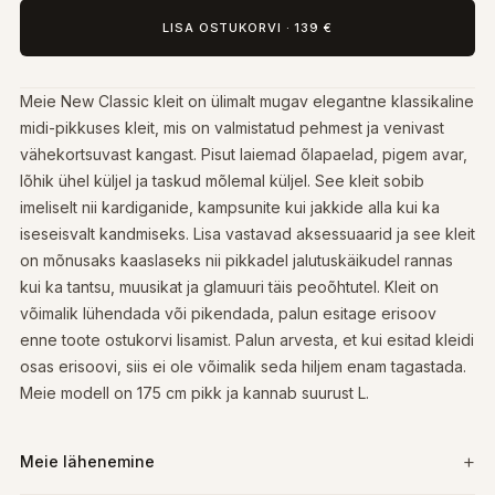
LISA OSTUKORVI
·
139 €
Meie New Classic kleit on ülimalt mugav elegantne klassikaline
midi-pikkuses kleit, mis on valmistatud pehmest ja venivast
vähekortsuvast kangast. Pisut laiemad õlapaelad, pigem avar,
lõhik ühel küljel ja taskud mõlemal küljel. See kleit sobib
imeliselt nii kardiganide, kampsunite kui jakkide alla kui ka
iseseisvalt kandmiseks. Lisa vastavad aksessuaarid ja see kleit
on mõnusaks kaaslaseks nii pikkadel jalutuskäikudel rannas
kui ka tantsu, muusikat ja glamuuri täis peoõhtutel. Kleit on
võimalik lühendada või pikendada, palun esitage erisoov
enne toote ostukorvi lisamist. Palun arvesta, et kui esitad kleidi
osas erisoovi, siis ei ole võimalik seda hiljem enam tagastada.
Meie modell on 175 cm pikk ja kannab suurust L.
Meie lähenemine