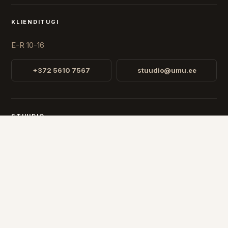
KLIENDITUGI
E-R 10-16
+372 5610 7567
stuudio@umu.ee
STUUDIO
Fr. R. Faehlmanni 8, Tallinn
Avatud
E-R 10-16