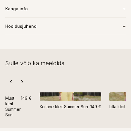
Kanga info
Hooldusjuhend
Sulle võib ka meeldida
Must
149 €
kleit
Kollane kleit Summer Sun
149 €
Lilla kleit
Summer
Sun