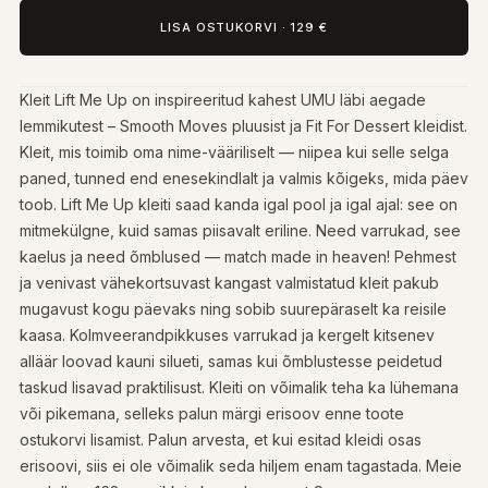
LISA OSTUKORVI
·
129 €
Kleit Lift Me Up on inspireeritud kahest UMU läbi aegade
lemmikutest – Smooth Moves pluusist ja Fit For Dessert kleidist.
Kleit, mis toimib oma nime-vääriliselt — niipea kui selle selga
paned, tunned end enesekindlalt ja valmis kõigeks, mida päev
toob. Lift Me Up kleiti saad kanda igal pool ja igal ajal: see on
mitmekülgne, kuid samas piisavalt eriline. Need varrukad, see
kaelus ja need õmblused — match made in heaven! Pehmest
ja venivast vähekortsuvast kangast valmistatud kleit pakub
mugavust kogu päevaks ning sobib suurepäraselt ka reisile
kaasa. Kolmveerandpikkuses varrukad ja kergelt kitsenev
alläär loovad kauni silueti, samas kui õmblustesse peidetud
taskud lisavad praktilisust. Kleiti on võimalik teha ka lühemana
või pikemana, selleks palun märgi erisoov enne toote
ostukorvi lisamist. Palun arvesta, et kui esitad kleidi osas
erisoovi, siis ei ole võimalik seda hiljem enam tagastada. Meie