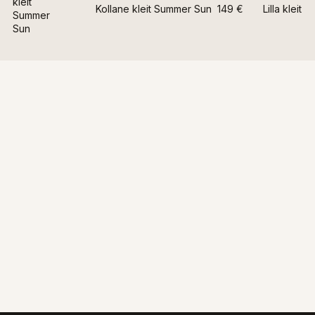
kleit
Kollane kleit Summer Sun
149 €
Lilla kleit
Summer
Sun