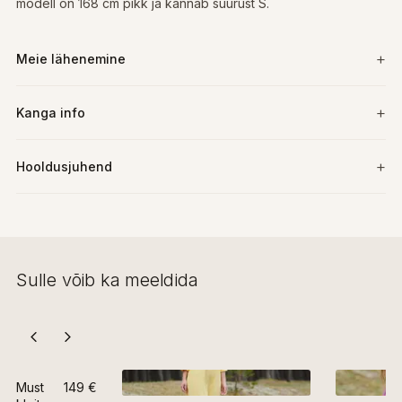
modell on 168 cm pikk ja kannab suurust S.
Meie lähenemine
Kanga info
Hooldusjuhend
Sulle võib ka meeldida
Must
149 €