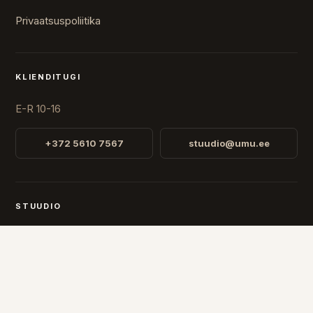
Privaatsuspoliitika
KLIENDITUGI
E-R 10-16
+372 5610 7567
stuudio@umu.ee
STUUDIO
Fr. R. Faehlmanni 8, Tallinn
Avatud
E-R 10-16