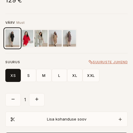
129 €
VÄRV
Must
SUURUS
SUURUSTE JUHEND
XS
S
M
L
XL
XXL
1
Lisa kohanduse soov