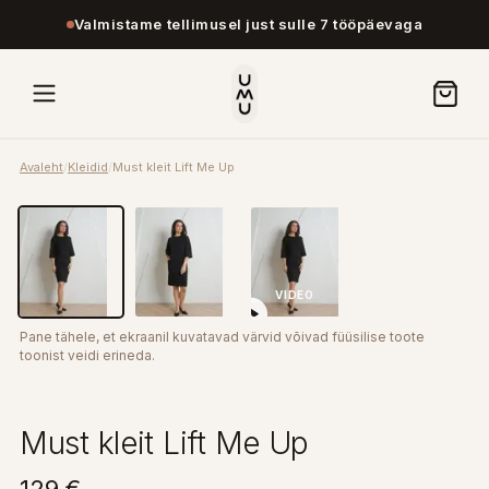
Valmistame tellimusel just sulle 7 tööpäevaga
Avaleht
/
Kleidid
/
Must kleit Lift Me Up
VIDEO
Pane tähele, et ekraanil kuvatavad värvid võivad füüsilise toote
toonist veidi erineda.
Must kleit Lift Me Up