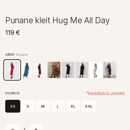
Punane kleit Hug Me All Day
119 €
VÄRV
Punane
SUURUS
SUURUSTE JUHEND
XS
S
M
L
XL
XXL
1