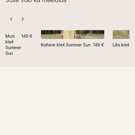
Sulle võib ka meeldida
Must
149 €
kleit
Kollane kleit Summer Sun
149 €
Lilla kleit
Summer
Sun