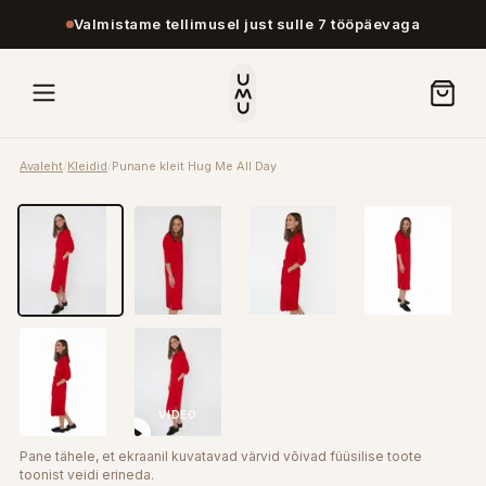
Valmistame tellimusel just sulle 7 tööpäevaga
Avaleht
/
Kleidid
/
Punane kleit Hug Me All Day
VIDEO
Pane tähele, et ekraanil kuvatavad värvid võivad füüsilise toote
toonist veidi erineda.