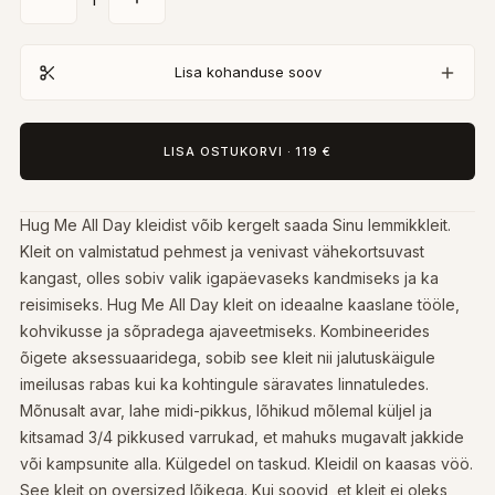
Lisa kohanduse soov
LISA OSTUKORVI
·
119 €
Hug Me All Day kleidist võib kergelt saada Sinu lemmikkleit.
Kleit on valmistatud pehmest ja venivast vähekortsuvast
kangast, olles sobiv valik igapäevaseks kandmiseks ja ka
reisimiseks. Hug Me All Day kleit on ideaalne kaaslane tööle,
kohvikusse ja sõpradega ajaveetmiseks. Kombineerides
õigete aksessuaaridega, sobib see kleit nii jalutuskäigule
imeilusas rabas kui ka kohtingule säravates linnatuledes.
Mõnusalt avar, lahe midi-pikkus, lõhikud mõlemal küljel ja
kitsamad 3/4 pikkused varrukad, et mahuks mugavalt jakkide
või kampsunite alla. Külgedel on taskud. Kleidil on kaasas vöö.
See kleit on oversized lõikega. Kui soovid, et kleit ei oleks