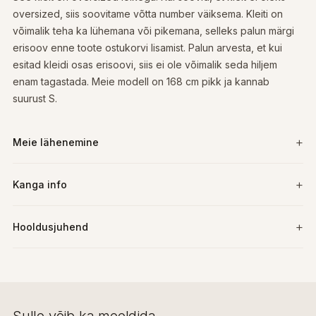
oversized, siis soovitame võtta number väiksema. Kleiti on
võimalik teha ka lühemana või pikemana, selleks palun märgi
erisoov enne toote ostukorvi lisamist. Palun arvesta, et kui
esitad kleidi osas erisoovi, siis ei ole võimalik seda hiljem
enam tagastada. Meie modell on 168 cm pikk ja kannab
suurust S.
Meie lähenemine
Kanga info
Hooldusjuhend