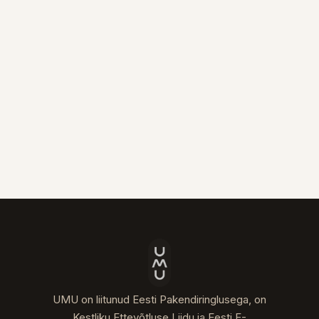
UMU on liitunud Eesti Pakendiringlusega, on
Kestliku Ettevõtluse Liidu ja Eesti E-