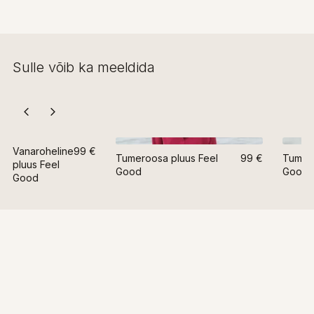
Sulle võib ka meeldida
Vanaroheline
99 €
Tumeroosa pluus Feel
99 €
Tumesi
pluus Feel
Good
Good
Good