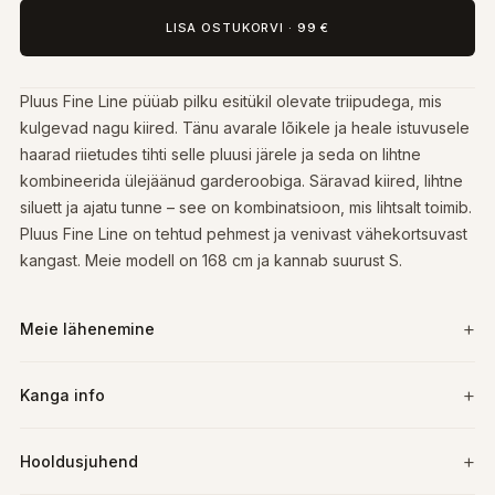
LISA OSTUKORVI
·
99 €
Pluus Fine Line püüab pilku esitükil olevate triipudega, mis
kulgevad nagu kiired. Tänu avarale lõikele ja heale istuvusele
haarad riietudes tihti selle pluusi järele ja seda on lihtne
kombineerida ülejäänud garderoobiga. Säravad kiired, lihtne
siluett ja ajatu tunne – see on kombinatsioon, mis lihtsalt toimib.
Pluus Fine Line on tehtud pehmest ja venivast vähekortsuvast
kangast. Meie modell on 168 cm ja kannab suurust S.
Meie lähenemine
Kanga info
Hooldusjuhend