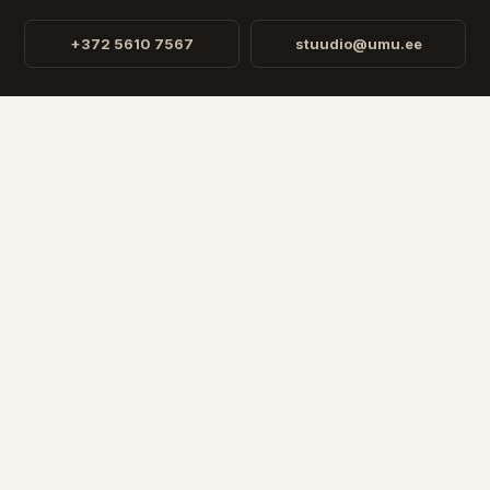
+372 5610 7567
stuudio@umu.ee
STUUDIO
Fr. R. Faehlmanni 8, Tallinn
Avatud
E-R 10-16
RIIK
EESTI
SOOME