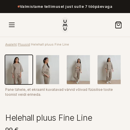
Valmistame tellimusel just sulle 7 tööpäevaga
Avaleht
/
Pluusid
/
Helehall pluus Fine Line
Pane tähele, et ekraanil kuvatavad värvid võivad füüsilise toote
toonist veidi erineda.
Helehall pluus Fine Line