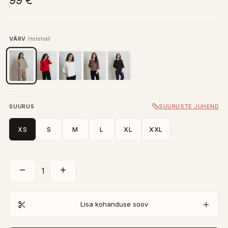
99 €
VÄRV
Helehall
SUURUS
SUURUSTE JUHEND
XS
S
M
L
XL
XXL
1
Lisa kohanduse soov