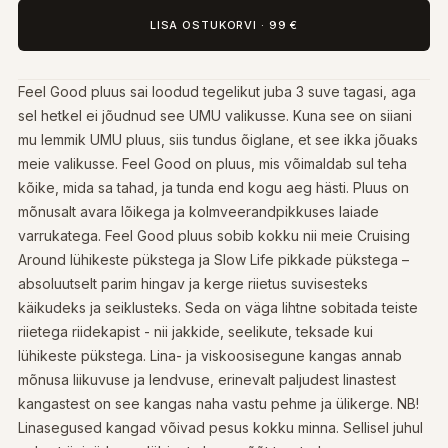
LISA OSTUKORVI
·
99 €
Feel Good pluus sai loodud tegelikut juba 3 suve tagasi, aga
sel hetkel ei jõudnud see UMU valikusse. Kuna see on siiani
mu lemmik UMU pluus, siis tundus õiglane, et see ikka jõuaks
meie valikusse. Feel Good on pluus, mis võimaldab sul teha
kõike, mida sa tahad, ja tunda end kogu aeg hästi. Pluus on
mõnusalt avara lõikega ja kolmveerandpikkuses laiade
varrukatega. Feel Good pluus sobib kokku nii meie Cruising
Around lühikeste pükstega ja Slow Life pikkade pükstega –
absoluutselt parim hingav ja kerge riietus suvisesteks
käikudeks ja seiklusteks. Seda on väga lihtne sobitada teiste
riietega riidekapist - nii jakkide, seelikute, teksade kui
lühikeste pükstega. Lina- ja viskoosisegune kangas annab
mõnusa liikuvuse ja lendvuse, erinevalt paljudest linastest
kangastest on see kangas naha vastu pehme ja ülikerge. NB!
Linasegused kangad võivad pesus kokku minna. Sellisel juhul