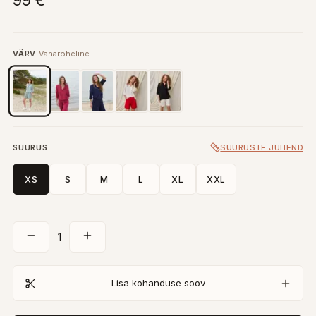
99 €
VÄRV
Vanaroheline
SUURUS
SUURUSTE JUHEND
XS
S
M
L
XL
XXL
1
Lisa kohanduse soov