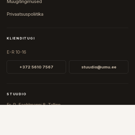
Müügitingimused
Privaatsuspoliitika
KLIENDITUGI
E-R 10-16
+372 5610 7567
stuudio@umu.ee
STUUDIO
Fr. R. Faehlmanni 8, Tallinn
Avatud
E-R 10-16