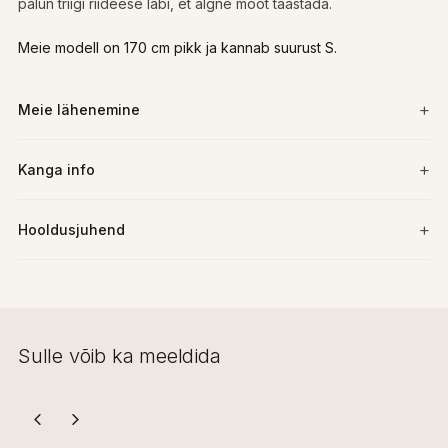
palun triigi riideese läbi, et algne mõõt taastada.
Meie modell on 170 cm pikk ja kannab suurust S.
Meie lähenemine
Kanga info
Hooldusjuhend
Sulle võib ka meeldida
VIIM