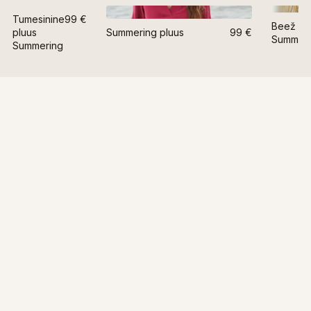
Tumesinine
99 €
-
25
Beež pl
pluus
Summering pluus
99 €
Summeri
Summering