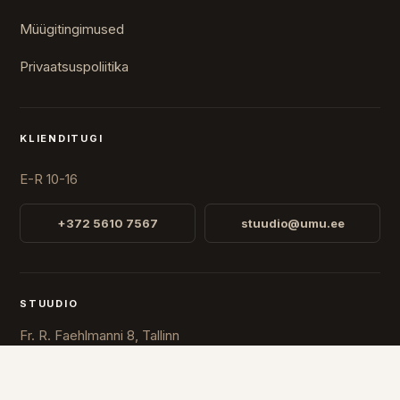
Müügitingimused
Privaatsuspoliitika
KLIENDITUGI
E-R 10-16
+372 5610 7567
stuudio@umu.ee
STUUDIO
Fr. R. Faehlmanni 8, Tallinn
Avatud
E-R 10-16