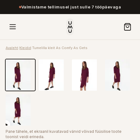
Valmistame tellimusel just sulle 7 tööpäevaga
Avaleht
/
Kleidid
/
Tumelilla kleit As Comfy As Gets
VIDEO
Pane tähele, et ekraanil kuvatavad värvid võivad füüsilise toote
toonist veidi erineda.