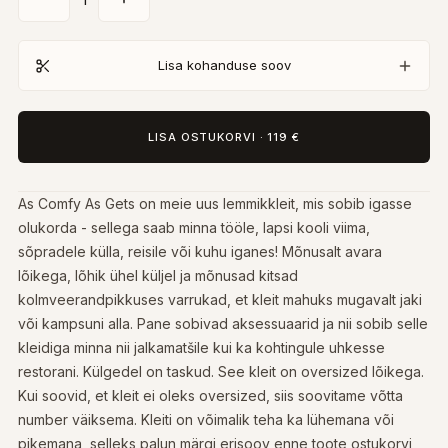
Lisa kohanduse soov
LISA OSTUKORVI
·
119 €
As Comfy As Gets on meie uus lemmikkleit, mis sobib igasse
olukorda - sellega saab minna tööle, lapsi kooli viima,
sõpradele külla, reisile või kuhu iganes! Mõnusalt avara
lõikega, lõhik ühel küljel ja mõnusad kitsad
kolmveerandpikkuses varrukad, et kleit mahuks mugavalt jaki
või kampsuni alla. Pane sobivad aksessuaarid ja nii sobib selle
kleidiga minna nii jalkamatšile kui ka kohtingule uhkesse
restorani. Külgedel on taskud. See kleit on oversized lõikega.
Kui soovid, et kleit ei oleks oversized, siis soovitame võtta
number väiksema. Kleiti on võimalik teha ka lühemana või
pikemana, selleks palun märgi erisoov enne toote ostukorvi