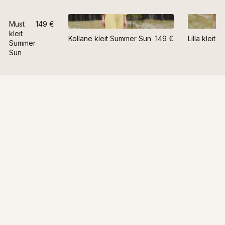
Must
149 €
kleit
Kollane kleit Summer Sun
149 €
Lilla kleit
Summer
Sun