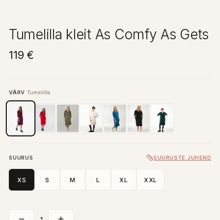
Tumelilla kleit As Comfy As Gets
119 €
VÄRV
Tumelilla
SUURUS
SUURUSTE JUHEND
XS
S
M
L
XL
XXL
1