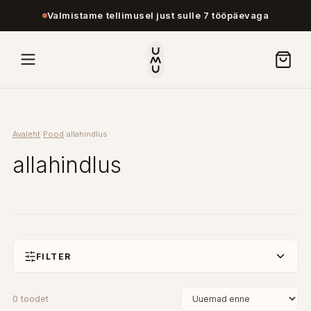
Valmistame tellimusel just sulle 7 tööpäevaga
Avaleht
/
Pood
/
allahindlus
allahindlus
FILTER
0
toodet