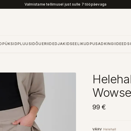
Valmistame tellimusel just sulle 7 tööpäevaga
D
PÜKSID
PLUUSID
ÕUERIIDED
JAKID
SEELIKUD
PUSAD
KINGIIDEED
S
Helehal
Wowser
99 €
VÄRV
Helehall