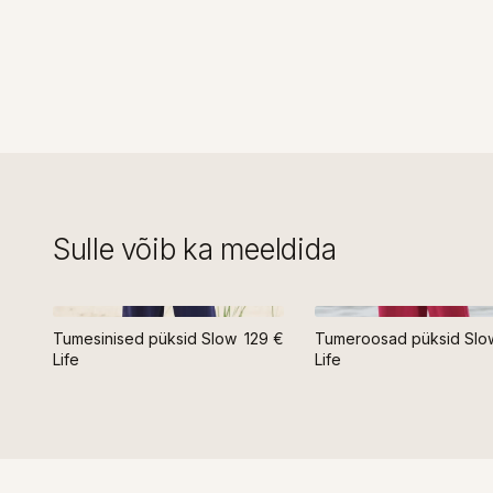
Sulle võib ka meeldida
Tumesinised püksid Slow
129 €
Tumeroosad püksid Slo
Life
Life