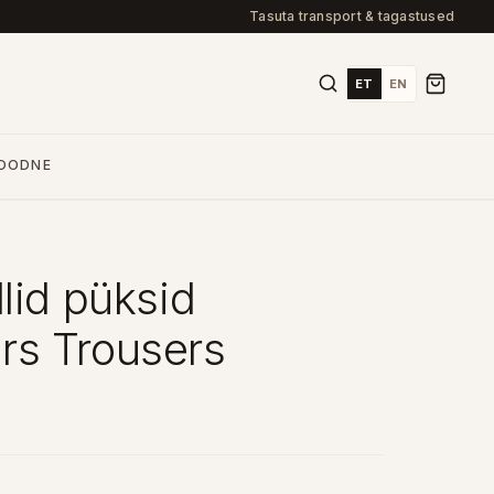
Tasuta transport & tagastused
ET
EN
OODNE
lid püksid
s Trousers