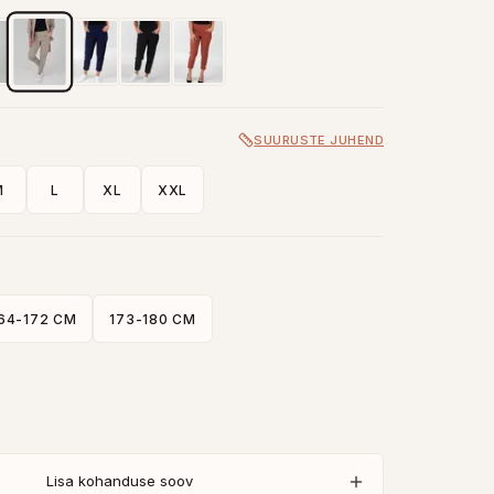
SUURUSTE JUHEND
M
L
XL
XXL
64-172 CM
173-180 CM
Lisa kohanduse soov