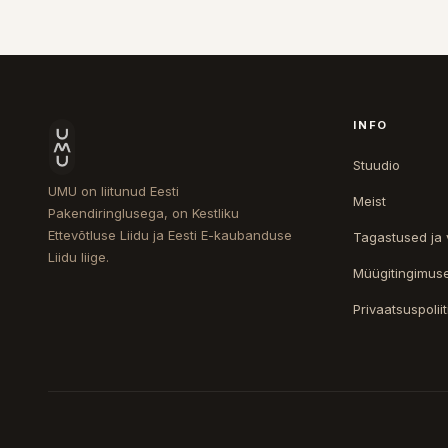
INFO
Stuudio
UMU on liitunud Eesti
Meist
Pakendiringlusega, on Kestliku
Ettevõtluse Liidu ja Eesti E-kaubanduse
Tagastused ja
Liidu liige.
Müügitingimus
Privaatsuspoliit