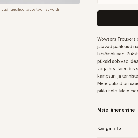
ivad füüsilise toote toonist veidi
Wowsers Trousers o
jätavad pahkluud näh
läbiõmblused. Pükst
püksid sobivad idea
väga hea täiendus si
kampsuni ja tennist
Meie püksid on saad
pikkusele. Meie mod
Meie lähenemine
Kanga info