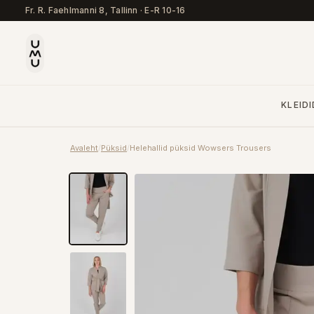
Fr. R. Faehlmanni 8, Tallinn
·
E-R 10-16
KLEIDI
Avaleht
/
Püksid
/
Helehallid püksid Wowsers Trousers