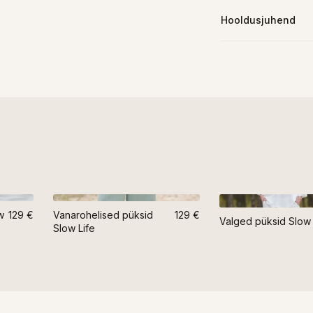
Hooldusjuhend
w
129 €
Vanarohelised püksid
129 €
Valged püksid Slow 
Slow Life