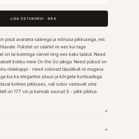
LISA OSTUKORVI
·
99 €
n pisut avarama säärega ja mõnusa pikkusega, mis
tavale. Pükstel on säärtel nii ees kui taga
el on lai kummiga värvel ning ees kaks taskut. Need
alselt kokku meie On the Go jakiga. Need püksid on
nu riidekappi - need sobivad täiuslikult nii mugava
ega kui ka elegantse pluusi ja kõrgete kontsadega.
aval kolmes pikkuses, vali sobiv vastavalt oma
ell on 177 cm ja kannab suurust S - pikk pikkus.