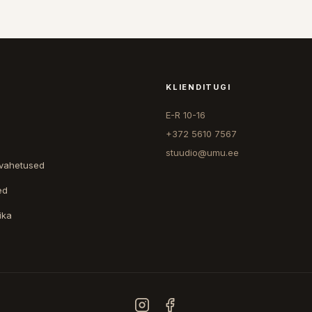
KLIENDITUGI
E-R 10-16
+372 5610 7567
stuudio@umu.ee
 vahetused
ed
ika