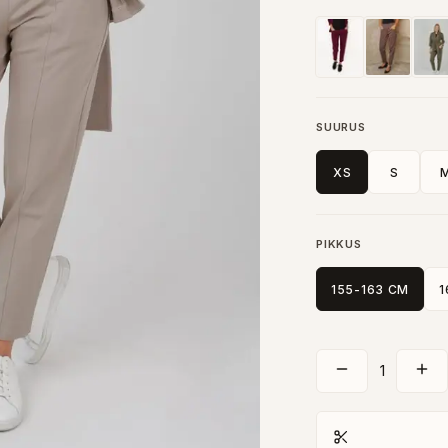
SUURUS
XS
S
PIKKUS
155-163 CM
1
1