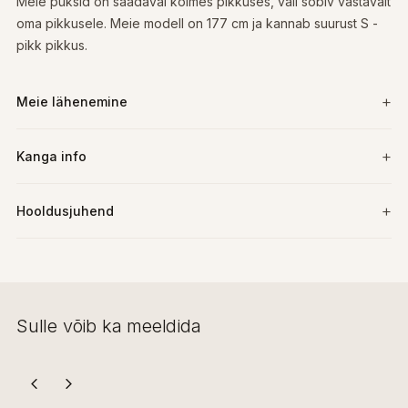
Meie püksid on saadaval kolmes pikkuses, vali sobiv vastavalt
oma pikkusele. Meie modell on 177 cm ja kannab suurust S -
pikk pikkus.
Meie lähenemine
Kanga info
Hooldusjuhend
Sulle võib ka meeldida