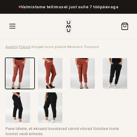
Valmistame tellimusel just sulle 7 tööpäevaga
Avaleht
/
Püksid
/
Konjaki tooni püksid Wowsers Trousers
Pane tähele, et ekraanil kuvatavad värvid võivad füüsilise toote
toonist veidi erineda.