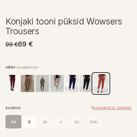
Konjaki tooni püksid Wowsers
Trousers
69 €
99 €
VÄRV
Konjakitooni
SUURUS
SUURUSTE JUHEND
XS
S
M
L
XL
XXL