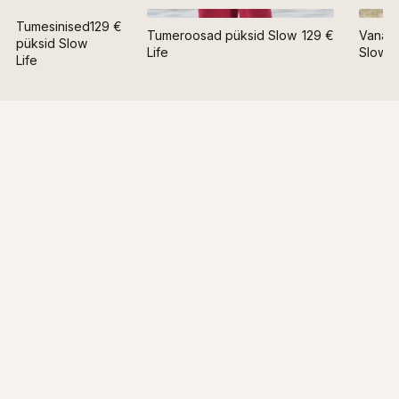
Tumesinised
129 €
Tumeroosad püksid Slow
129 €
Vanaro
püksid Slow
Life
Slow L
Life