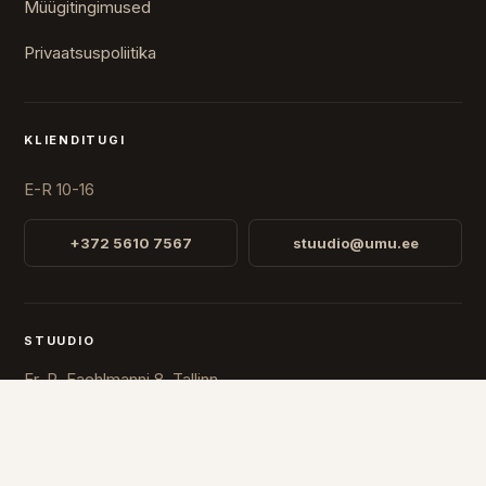
Müügitingimused
Privaatsuspoliitika
KLIENDITUGI
E-R 10-16
+372 5610 7567
stuudio@umu.ee
STUUDIO
Fr. R. Faehlmanni 8, Tallinn
Avatud
E-R 10-16