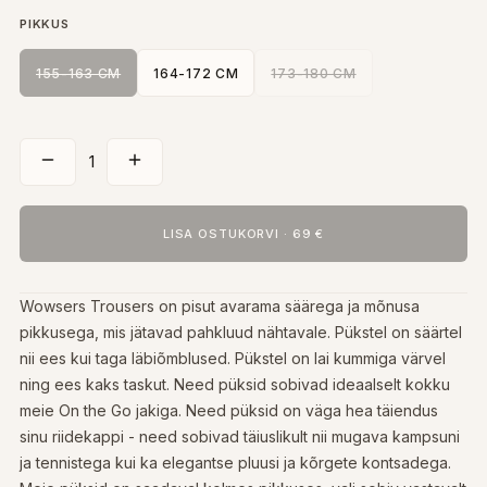
PIKKUS
155-163 CM
164-172 CM
173-180 CM
1
LISA OSTUKORVI
·
69 €
Wowsers Trousers on pisut avarama säärega ja mõnusa
pikkusega, mis jätavad pahkluud nähtavale. Pükstel on säärtel
nii ees kui taga läbiõmblused. Pükstel on lai kummiga värvel
ning ees kaks taskut. Need püksid sobivad ideaalselt kokku
meie On the Go jakiga. Need püksid on väga hea täiendus
sinu riidekappi - need sobivad täiuslikult nii mugava kampsuni
ja tennistega kui ka elegantse pluusi ja kõrgete kontsadega.