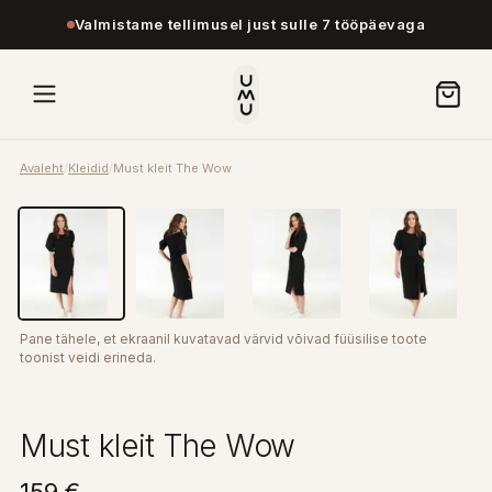
Valmistame tellimusel just sulle 7 tööpäevaga
Avaleht
/
Kleidid
/
Must kleit The Wow
Pane tähele, et ekraanil kuvatavad värvid võivad füüsilise toote
toonist veidi erineda.
Must kleit The Wow