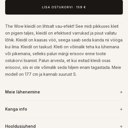
LISA OSTUKORVI
·
159 €
The Wow kleidil on lihtsalt vau-efekt! See midi pikkuses kleit
on pigem taljes, kleidil on efektsed varrukad ja pisut vallatu
lõhik. Kleidil on kaasas vöö, seega saab seda kanda nii vööga
kui ilma. Kleidil on taskud. Kleiti on võimalik teha ka lühemana
või pikemana, selleks palun märgi erisoov enne toote
ostukorvi lisamist. Palun arvesta, et kui esitad kleidi osas
erisoovi, siis ei ole võimalik seda hiljem enam tagastada. Meie
modell on 177 cm ja kannab suurust S.
Meie lähenemine
Kanga info
Hooldusjuhend