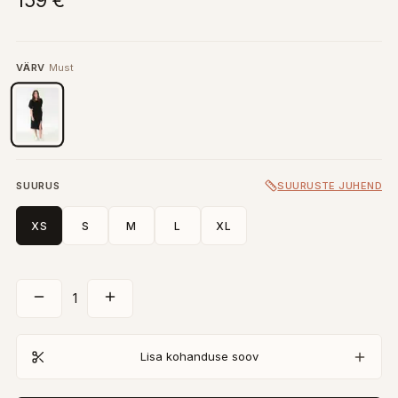
159 €
VÄRV
Must
SUURUS
SUURUSTE JUHEND
XS
S
M
L
XL
1
Lisa kohanduse soov