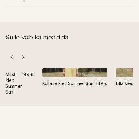
Sulle võib ka meeldida
Must
149 €
kleit
Kollane kleit Summer Sun
149 €
Lilla kleit
Summer
Sun