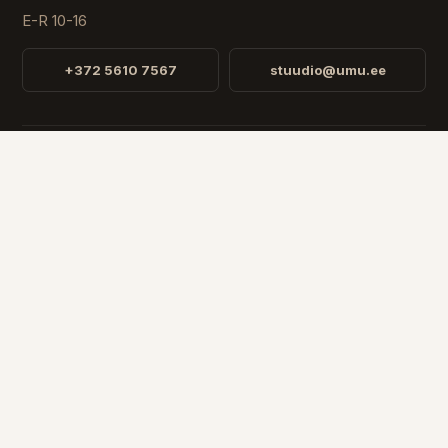
E-R 10-16
+372 5610 7567
stuudio@umu.ee
STUUDIO
Fr. R. Faehlmanni 8, Tallinn
Avatud
E-R 10-16
RIIK
EESTI
SOOME