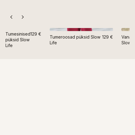
Tumesinised
129 €
Tumeroosad püksid Slow
129 €
Vanaro
püksid Slow
Life
Slow L
Life