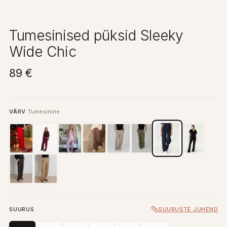
Tumesinised püksid Sleeky
Wide Chic
89 €
VÄRV
Tumesinine
SUURUS
SUURUSTE JUHEND