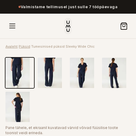
Valmistame tellimusel just sulle 7 tööpäevaga
Avaleht
/
Püksid
/
Tumesinised püksid Sleeky Wide Chic
Pane tähele, et ekraanil kuvatavad värvid võivad füüsilise toote
toonist veidi erineda.