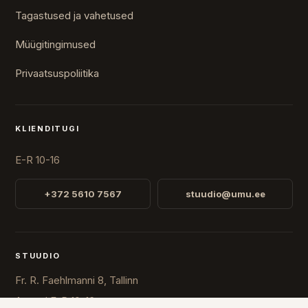
Tagastused ja vahetused
Müügitingimused
Privaatsuspoliitika
KLIENDITUGI
E-R 10-16
+372 5610 7567
stuudio@umu.ee
STUUDIO
Fr. R. Faehlmanni 8, Tallinn
Avatud
E-R 10-16