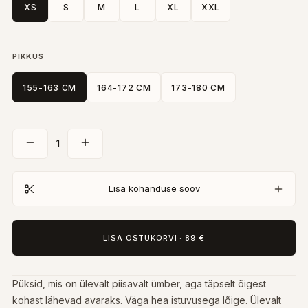
XS
S
M
L
XL
XXL
PIKKUS
155-163 CM
164-172 CM
173-180 CM
1
Lisa kohanduse soov
LISA OSTUKORVI
·
89 €
Püksid, mis on ülevalt piisavalt ümber, aga täpselt õigest
kohast lähevad avaraks. Väga hea istuvusega lõige. Ülevalt