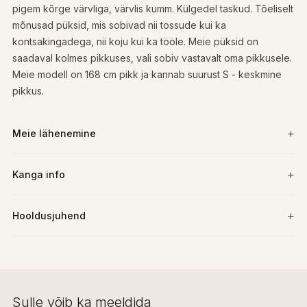
pigem kõrge värvliga, värvlis kumm. Külgedel taskud. Tõeliselt
mõnusad püksid, mis sobivad nii tossude kui ka
kontsakingadega, nii koju kui ka tööle. Meie püksid on
saadaval kolmes pikkuses, vali sobiv vastavalt oma pikkusele.
Meie modell on 168 cm pikk ja kannab suurust S - keskmine
pikkus.
Meie lähenemine
Kanga info
Hooldusjuhend
Sulle võib ka meeldida