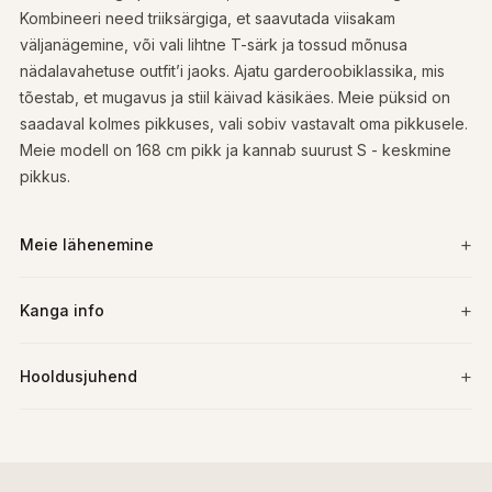
Kombineeri need triiksärgiga, et saavutada viisakam
väljanägemine, või vali lihtne T-särk ja tossud mõnusa
nädalavahetuse outfit’i jaoks. Ajatu garderoobiklassika, mis
tõestab, et mugavus ja stiil käivad käsikäes. Meie püksid on
saadaval kolmes pikkuses, vali sobiv vastavalt oma pikkusele.
Meie modell on 168 cm pikk ja kannab suurust S - keskmine
pikkus.
Meie lähenemine
Kanga info
Hooldusjuhend