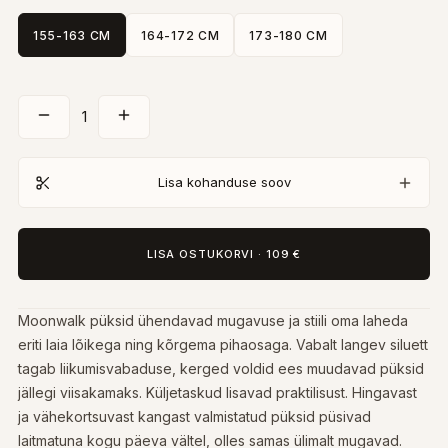
155-163 CM
164-172 CM
173-180 CM
1
Lisa kohanduse soov
LISA OSTUKORVI
·
109 €
Moonwalk püksid ühendavad mugavuse ja stiili oma laheda
eriti laia lõikega ning kõrgema pihaosaga. Vabalt langev siluett
tagab liikumisvabaduse, kerged voldid ees muudavad püksid
jällegi viisakamaks. Küljetaskud lisavad praktilisust. Hingavast
ja vähekortsuvast kangast valmistatud püksid püsivad
laitmatuna kogu päeva vältel, olles samas ülimalt mugavad.