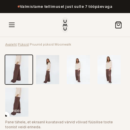
Valmistame tellimusel just sulle 7 tööpäevaga
Avaleht
/
Püksid
/
Pruunid püksid Moonwalk
VIDEO
Pane tähele, et ekraanil kuvatavad värvid võivad füüsilise toote
toonist veidi erineda.