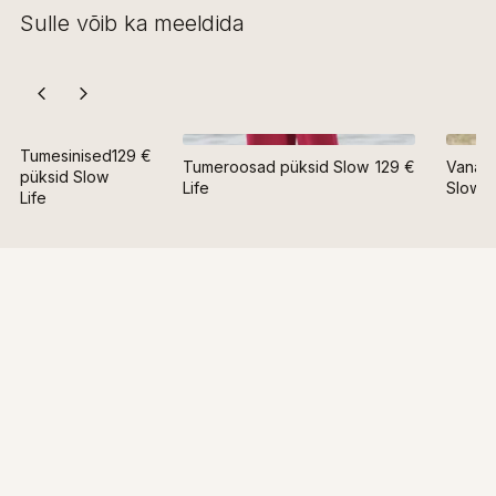
Sulle võib ka meeldida
Tumesinised
129 €
Tumeroosad püksid Slow
129 €
Vanaro
püksid Slow
Life
Slow L
Life