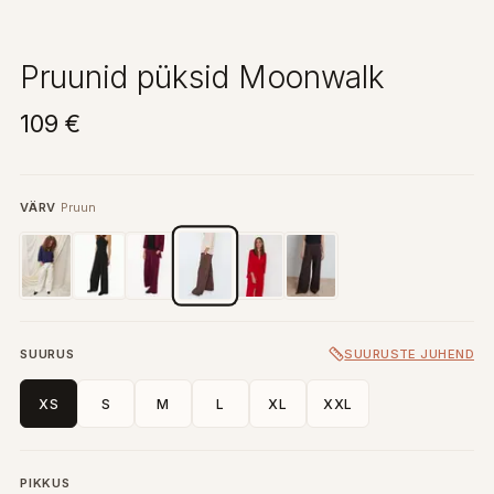
Pruunid püksid Moonwalk
109 €
VÄRV
Pruun
SUURUS
SUURUSTE JUHEND
XS
S
M
L
XL
XXL
PIKKUS