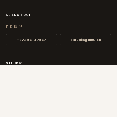
KLIENDITUGI
E-R 10-16
+372 5610 7567
stuudio@umu.ee
STUUDIO
Fr. R. Faehlmanni 8, Tallinn
Avatud
E-R 10-16