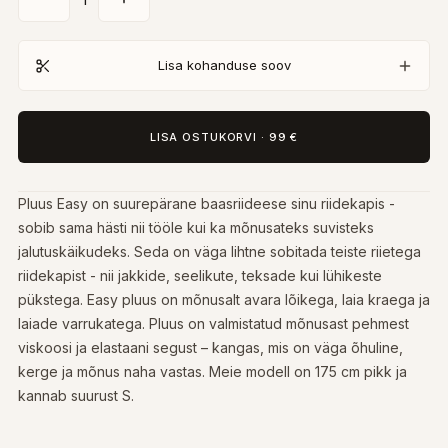
Lisa kohanduse soov
LISA OSTUKORVI
·
99 €
Pluus Easy on suurepärane baasriideese sinu riidekapis -
sobib sama hästi nii tööle kui ka mõnusateks suvisteks
jalutuskäikudeks. Seda on väga lihtne sobitada teiste riietega
riidekapist - nii jakkide, seelikute, teksade kui lühikeste
pükstega. Easy pluus on mõnusalt avara lõikega, laia kraega ja
laiade varrukatega. Pluus on valmistatud mõnusast pehmest
viskoosi ja elastaani segust – kangas, mis on väga õhuline,
kerge ja mõnus naha vastas. Meie modell on 175 cm pikk ja
kannab suurust S.