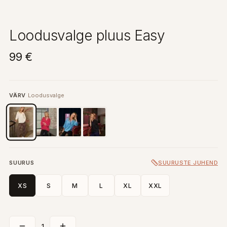
Loodusvalge pluus Easy
99 €
VÄRV
Loodusvalge
SUURUS
SUURUSTE JUHEND
XS
S
M
L
XL
XXL
1