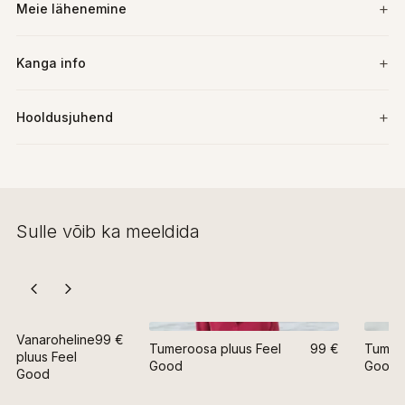
Meie lähenemine
Kanga info
Hooldusjuhend
Sulle võib ka meeldida
Vanaroheline
99 €
Tumeroosa pluus Feel
99 €
Tumesi
pluus Feel
Good
Good
Good