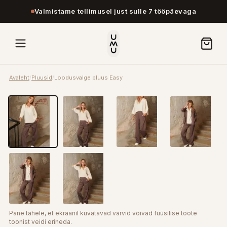
Valmistame tellimusel just sulle 7 tööpäevaga
Avaleht
/
Pluusid
/
Loodusvalge pluus Easy
Pane tähele, et ekraanil kuvatavad värvid võivad füüsilise toote
toonist veidi erineda.